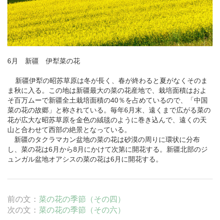
6月 新疆
伊犁
菜の花
新疆伊犁の昭苏草原は冬が長く、春が終わると夏がなくそのま
ま秋に入る。この地は新疆最大の菜の花産地で、栽培面積はおよ
そ百万ムーで新疆全土栽培面積の40％を占めているので、「中国
菜の花の故郷」と称されている。毎年6月末、遠くまで広がる菜の
花が広大な昭苏草原を金色の絨毯のように巻き込んで、遠くの天
山と合わせて西部の絶景となっている。
新疆のタクラマカン盆地の菜の花は砂漠の周りに環状に分布
し、菜の花は6月から8月にかけて次第に開花する。新疆北部のジ
ュンガル盆地オアシスの菜の花は6月に開花する。
前の文：
菜の花の季節（その四）
次の文：
菜の花の季節（その六）