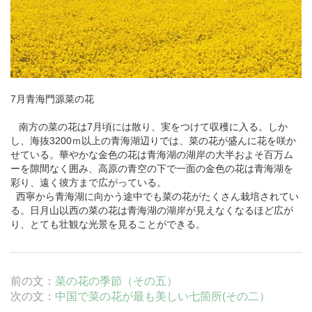
7月
青海
門源菜の花
南方の菜の花は7月頃には散り、実をつけて収穫に入る。しか
し、海抜3200ｍ以上の青海湖辺りでは、菜の花が盛んに花を咲か
せている。華やかな金色の花は青海湖の湖岸の大半およそ百万ム
ーを隙間なく囲み、高原の青空の下で一面の金色の花は青海湖を
彩り、遠く彼方まで広がっている。
西寧
から青海湖に向かう途中でも菜の花がたくさん栽培されてい
る。日月山以西の菜の花は青海湖の湖岸が見えなくなるほど広が
り、とても壮観な光景を見ることができる。
前の文：
菜の花の季節（その五）
次の文：
中国で菜の花が最も美しい七箇所(その二）