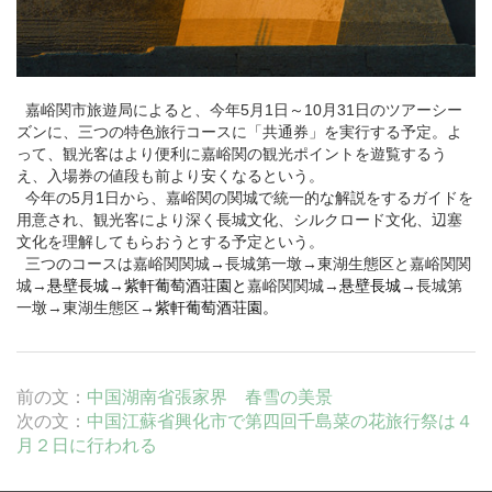
嘉峪関
市旅遊局によると、今年5月1日～10月31日のツアーシー
ズンに、三つの特色旅行コースに「共通券」を実行する予定。よ
って、観光客はより便利に嘉峪関の観光ポイントを遊覧するう
え、入場券の値段も前より安くなるという。
今年の5月1日から、嘉峪関の関城で統一的な解説をするガイドを
用意され、観光客により深く長城文化、シルクロード文化、辺塞
文化を理解してもらおうとする予定という。
三つのコースは嘉峪関関城→長城第一墩→東湖生態区と嘉峪関関
城→
悬
壁長城
→
紫軒葡萄酒荘園と
嘉峪関関城→
悬
壁長城
→長城第
一墩→東湖生態区→
紫軒葡萄酒荘園。
前の文：
中国湖南省張家界 春雪の美景
次の文：
中国江蘇省興化市で第四回千島菜の花旅行祭は４
月２日に行われる