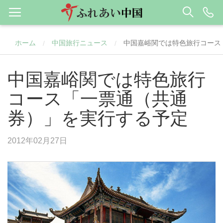
ホーム
中国旅行ニュース
中国嘉峪関では特色旅行コース
/
/
中国嘉峪関では特色旅行
コース「一票通（共通
券）」を実行する予定
2012年02月27日