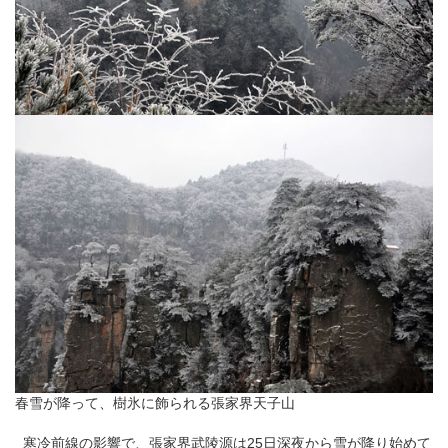
春雪が降って、樹氷に飾られる張家界
天子山
寒冷前線の影響で、
張家界
武陵源は25日深夜から雪が降り始めて