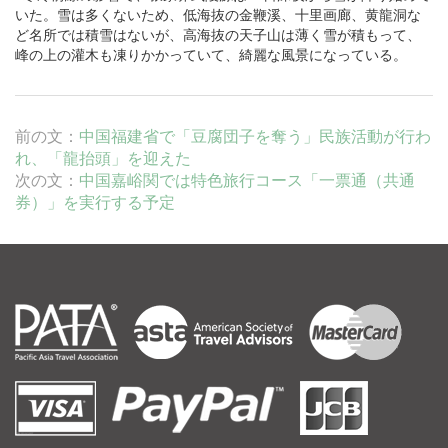
いた。雪は多くないため、低海抜の金鞭溪、
十里画廊
、
黄龍洞
な
ど名所では積雪はないが、高海抜の
天子山
は薄く雪が積もって、
峰の上の灌木も凍りかかっていて、綺麗な風景になっている。
前の文：
中国福建省で「豆腐団子を奪う」民族活動が行わ
れ、「龍抬頭」を迎えた
次の文：
中国嘉峪関では特色旅行コース「一票通（共通
券）」を実行する予定