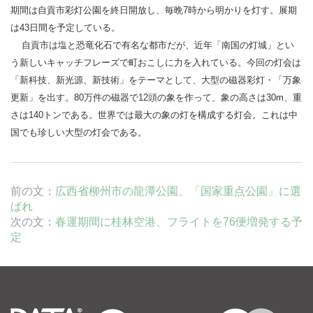
期間は自貢市彩灯公園を終日開放し、毎晩7時から明かりを灯す。展期
は43日間を予定している。
自貢市は塩と恐竜化石で有名な都市だが、近年「南国の灯城」とい
う新しいキャッチフレーズで町おこしに力を入れている。今回の灯会は
「新科技、新光源、新技術」をテーマとして、大型の磁器彩灯・「万象
更新」を出す。80万件の磁器で12頭の象を作って、象の高さは30m、重
さは140トンである。世界では最大の象の灯を構成する灯会。これは中
国でも珍しい大型の灯会である。
前の文：
広西省柳州市の龍潭公園、「国家重点公園」に選
ばれ
次の文：
春運期間に桂林空港、フライトを76便増発する予
定