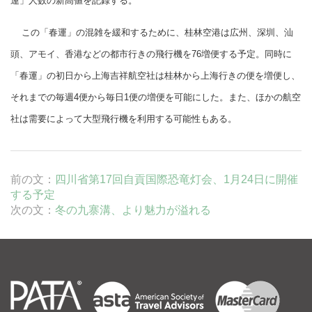
運」人数の新高値を記録する。
この「春運」の混雑を緩和するために、桂林空港は広州、深圳、汕
頭、アモイ、香港などの都市行きの飛行機を76増便する予定。同時に
「春運」の初日から上海吉祥航空社は桂林から上海行きの便を増便し、
それまでの毎週4便から毎日1便の増便を可能にした。また、ほかの航空
社は需要によって大型飛行機を利用する可能性もある。
前の文：
四川省第17回自貢国際恐竜灯会、1月24日に開催
する予定
次の文：
冬の九寨溝、より魅力が溢れる