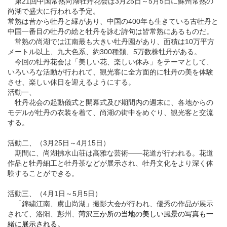
第21回
中国
常熟尚湖牡丹花会は3月25日～5月5日に
蘇州
常熟の
尚湖で盛大に行われる予定。
常熟は昔から牡丹と縁があり、中国の400年も生きている古牡丹と
中国一番目の牡丹の絵と牡丹を詠む詩句は皆常熟にあるものだ。
常熟の尚湖では江南最も大きい牡丹園があり、面積は10万平方
メートル以上、九大色系、約300種類、5万数株牡丹がある。
今回の牡丹花会は「美しい花、楽しい休み」をテーマとして、
いろいろな活動が行われて、観光客に全方面的に牡丹の美を体験
させ、楽しい休日を迎えるようにする。
活動一、
牡丹花会の起動儀式と開幕式及び期間内の週末に、各地からの
モデルが牡丹の衣装を着て、尚湖の街中をめぐり、観光客と交流
する。
活動二、（3月25日～4月15日）
期間に、尚湖拂水山荘は高雅な芸術――花道が行われる。花道
作品と牡丹細工と牡丹茶などが展示され、牡丹文化をより深く体
験することができる。
活動三、（4月1日～5月5日）
「錦繍江南、虞山尚湖」撮影大会が行われ、優秀の作品が展示
されて、
洛阳
、彭州、
菏
沢三か所の当地の美しい風景の写真も一
緒に展示される。