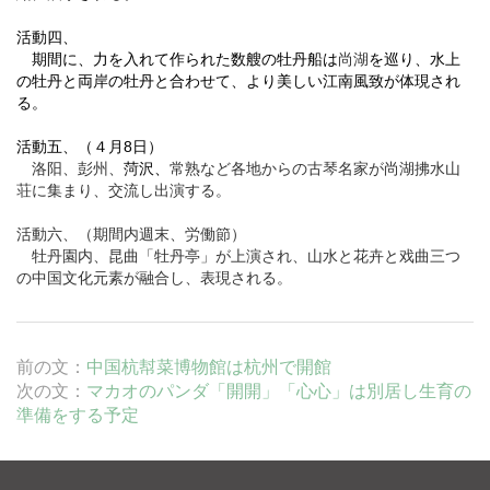
活動四、
期間に、力を入れて作られた数艘の牡丹船は
尚湖
を巡り、水上
の牡丹と両岸の牡丹と合わせて、より美しい江南風致が体現され
る。
活動五
、（４月
8
日）
洛阳、彭州、
菏
沢、
常熟など各地からの古琴名家が尚湖拂水山
荘に集まり、交流し出演する。
活動六、（期間内週末、労働節）
牡丹園内、昆曲「牡丹亭」が上演され、山水と花卉と戏曲三つ
の中国文化元素が融合し、表現される。
前の文：
中国杭幇菜博物館は杭州で開館
次の文：
マカオのパンダ「開開」「心心」は別居し生育の
準備をする予定