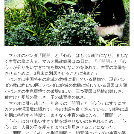
マカオ
のパンダ「開開」と「心心」はもう3歳半になり、まもな
く生育の歳に入る。マカオ民政総署は22日に、「「開開」と「心
心」が分りあいすぎで情を燃やせないのを免れて、生育の準備を
させるために、3月末に別居させることに決めた」
パンダは中国特有の絶滅の危機に瀕している動物で、現存パン
ダの数は約1750匹。パンダは絶滅の危機に瀕している原因は人類
がパンダの生息環境での破壊のほか、三つ要因は発情の難しさ、
種付けと受胎の難しさ、子の成育率の低さ。
マカオに引っ越した一年余りの「開開」と「心心」はすでにマ
カオの生活環境に慣れて、今の体調も良く進んでいる。3歳半は成
年期に移行する時期で、まもなく生育の歳に入る。「開開」と
「心心」は分りあいすぎで情を燃やせないのを免れるため、「心
心」は一人目の子を産んだまでは別居させることになった。
「開開」と「心心」の別居期間に、飼育係はパンダの生育の準