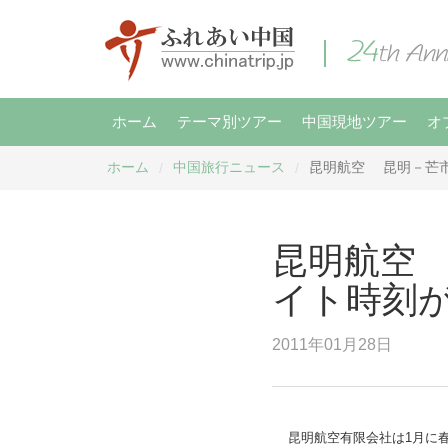
ホーム
テーマ別ツアー
中国現地ツアー
オ
ホーム
中国旅行ニュース
昆明航空 昆明－芒
/
/
昆明航空
イト時刻
2011年01月28日
昆明航空有限会社は1月に春