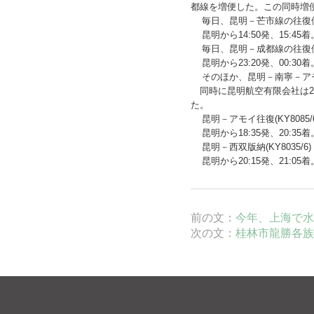
都線を増便した。この同時増
毎日、昆明－芒市線の往復便を
昆明から14:50発、15:45着。
毎日、昆明－成都線の往復便を
昆明から23:20発、00:30着。
そのほか、昆明－南寧－アモイ
同時に昆明航空有限会社は20
た。
昆明－アモイ往復(KY8085/
昆明から18:35発、20:35着
昆明－西双版納(KY8035/6)
昆明から20:15発、21:05着
前の文：
今年、上海で水
次の文：
桂林市龍勝各族