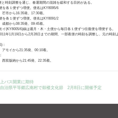
便と時刻調整を通じ、春運期間の混雑を緩和する目的がある。
各１便ずつ増便。便名はKY8095/6
芒市から16:35発、17:30着。
各１便ずつ増便。便名はKY8091/2
成都から08:35発、09:45着。
(KY8005/6)線は週月・木・土便から毎日各１便ずつ往復便を増便する。
11年1月19日から2月28日までの期間、一部夜便の時刻を調整し、元の時刻よ
6)：
。アモイから21:35発、00:10着。
：
。西双版納から21:45発、22:35着。
上バス開業に期待
自治県平等郷広南村で鼓楼文化節 2月8日に開催予定