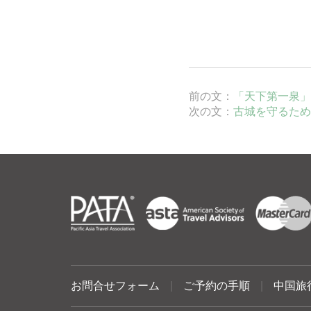
前の文：
「天下第一泉」
次の文：
古城を守るため
お問合せフォーム
|
ご予約の手順
|
中国旅