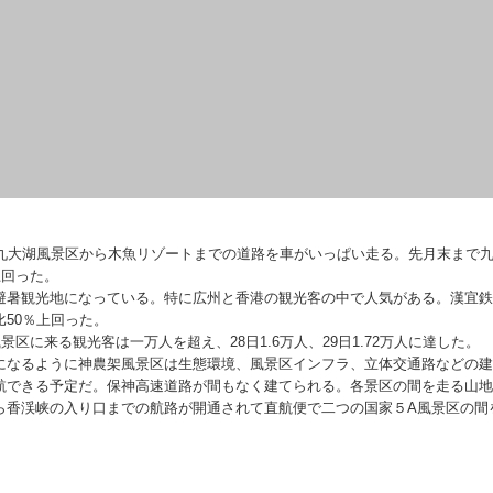
九大湖風景区から木魚リゾートまでの道路を車がいっぱい走る。先月末まで
上回った。
暑観光地になっている。特に広州と香港の観光客の中で人気がある。漢宜鉄
比50％上回った。
区に来る観光客は一万人を超え、28日1.6万人、29日1.72万人に達した。
なるように神農架風景区は生態環境、風景区インフラ、立体交通路などの建
航できる予定だ。保神高速道路が間もなく建てられる。各景区の間を走る山地
ら香渓峡の入り口までの航路が開通されて直航便で二つの国家５A風景区の間