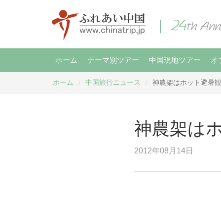
ホーム
テーマ別ツアー
中国現地ツアー
オ
ホーム
中国旅行ニュース
神農架はホット避暑
/
/
神農架は
2012年08月14日