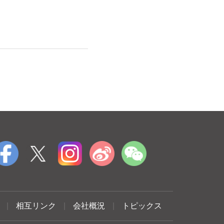
|
相互リンク
|
会社概況
|
トピックス