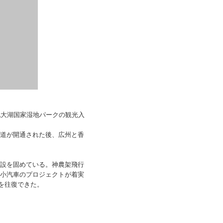
九大湖国家湿地パークの観光入
道が開通された後、広州と香
設を固めている。神農架飛行
小汽車のプロジェクトが着実
を往復できた。