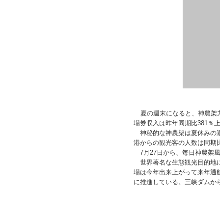
夏の週末になると、神農架
場券収入は昨年同期比381％
神秘的な神農架は夏休みの避
港からの観光客の人
数は同期
7月27日から、毎日神農架風景
世界著名な生態観光目的地に
場は今年出来上がって来年通
に推進している。
三峡
ダムか