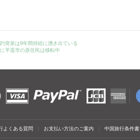
趵突泉は9年間持続に湧き出ている
に平遥市の原住民は移転中
行よくある質問
|
お支払い方法のご案内
|
中国旅行条件書