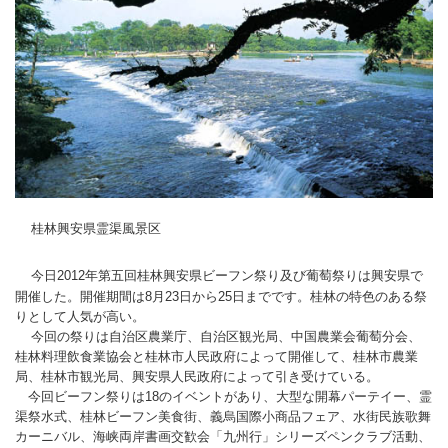
桂林興安県霊渠風景区
今日2012年第五回
桂林
興安県ビーフン祭り及び葡萄祭りは興安県で
開催した。開催期間は8月23日から25日までです。桂林の特色のある祭
りとして人気が高い。
今回の祭りは自治区農業庁、自治区観光局、中国農業会葡萄分会、
桂林料理飲食業協会と桂林市人民政府によって開催して、桂林市農業
局、桂林市観光局、興安県人民政府によって引き受けている。
今回ビーフン祭りは18のイベントがあり、大型な開幕パーテイー、霊
渠祭水式、桂林ビーフン美食街、義烏国際小商品フェア、水街民族歌舞
カーニバル、海峡両岸書画交歓会「九州行」
シリーズペンクラブ活動、