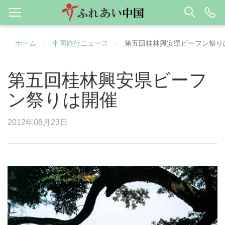
ホーム
中国旅行ニュース
第五回桂林興安県ビーフン祭り
/
/
第五回桂林興安県ビーフ
ン祭りは開催
2012年08月23日