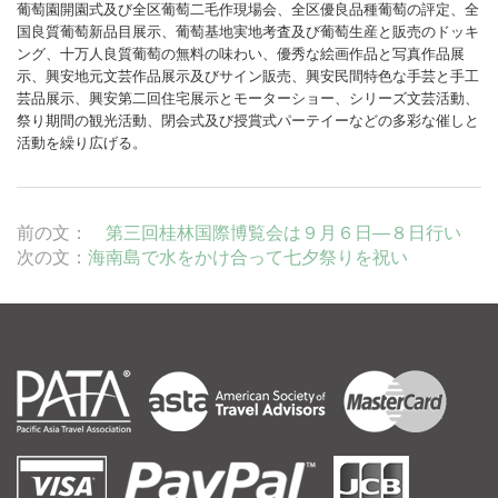
葡萄園開園式及び全区葡萄二毛作現場会、全区優良品種葡萄の評定、全
国良質葡萄新品目展示、葡萄基地実地考査及び葡萄生産と販売のドッキ
ング、十万人良質葡萄の無料の味わい、優秀な絵画作品と写真作品展
示、興安地元文芸作品展示及びサイン販売、興安民間特色な手芸と手工
芸品展示、興安第二回住宅展示とモーターショー、シリーズ文芸活動、
祭り期間の観光活動、閉会式及び授賞式パーテイーなどの多彩な催しと
活動を繰り広げる。
前の文：
第三回桂林国際博覧会は９月６日―８日行い
次の文：
海南島で水をかけ合って七夕祭りを祝い