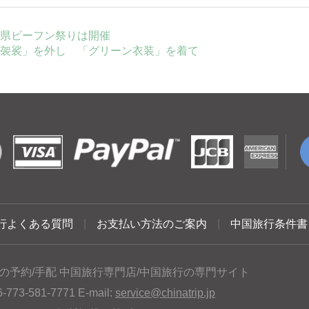
県ビーフン祭りは開催
袈裟」を外し 「グリーン衣装」を着て
行よくある質問
|
お支払い方法のご案内
|
中国旅行条件書
の予約/手配 中国旅行専門店/中国旅行の専門サイト
3-581-7771 E-mail:
service@chinatrip.jp