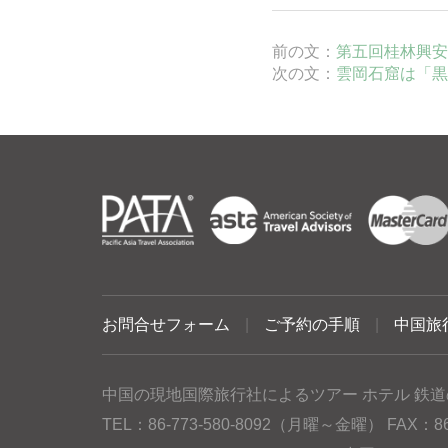
前の文：
第五回桂林興安
次の文：
雲岡石窟は「黒
お問合せフォーム
|
ご予約の手順
|
中国旅
中国の現地国際旅行社によるツアー ホテル 鉄道
TEL：86-773-580-8092（月曜～金曜） FAX：86-77