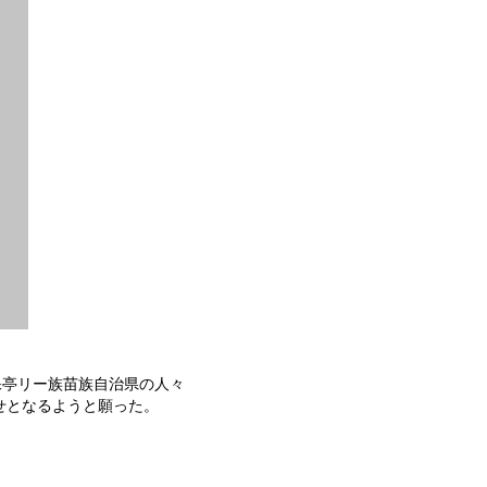
保亭リー族苗族自治県の人々
せとなるようと願った。