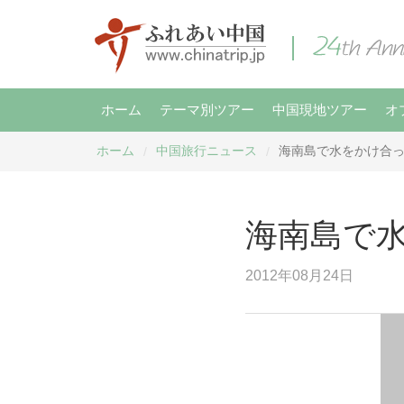
ホーム
テーマ別ツアー
中国現地ツアー
オ
ホーム
中国旅行ニュース
海南島で水をかけ合
/
/
海南島で
2012年08月24日