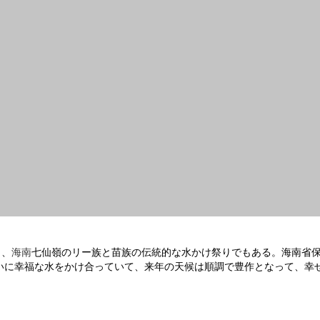
り、
海南
七仙
嶺のリー族と苗族の伝統的な水かけ祭りでもある。海南省
いに幸福な水をかけ合っていて、来年の天候は順調で豊作となって、幸