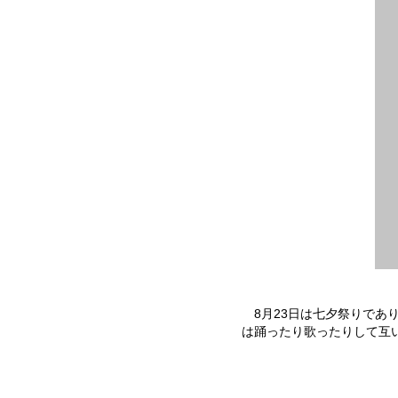
8
月
23
日
は七夕祭りであ
は踊ったり歌ったりして互