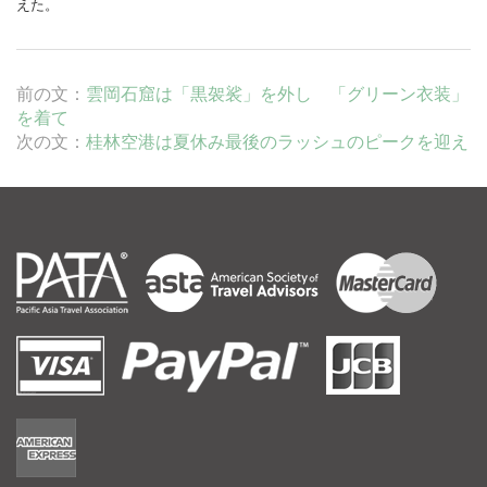
えた。
前の文：
雲岡石窟は「黒袈裟」を外し 「グリーン衣装」
を着て
次の文：
桂林空港は夏休み最後のラッシュのピークを迎え