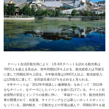
チベット自治区
観光局により、
1
月
-8
月チベットを訪れる観光客は
700
万人を超える見込み、前年同期比
25
％上がる。観光総収入は
75
億元
に達して同期比
30
％上回る。今年観光客は
1000
万人以上、観光総収入
は
120
億元に達して、全区総生産の
17
％を占めると見られる。
今年チベットは「
2012
年中国楽しい健康観光」をめぐって「
2012
幸
せなチベット」をテーマにしたイベントを繰り広げている。チベット社
会情勢の安定とインフラの改善に伴い、「幸福チベット号」観光特別列
車が開通されて，自駕遊、サイクリングなどは新しいホットスポットに
なっている。国内観光、一日観光などの市場は盛んで、同期比
30
％を超