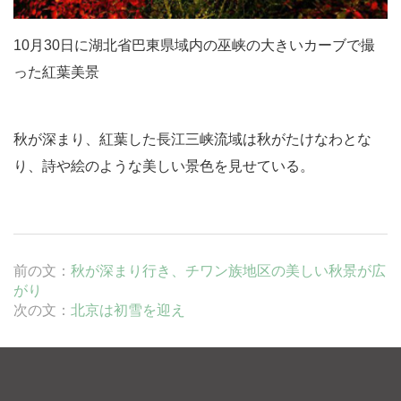
10月30日に
湖北省
巴東県域内の
巫峡
の大きいカーブで撮
った
紅葉美景
秋が深まり、紅葉した長江
三峡
流域は秋がたけなわとな
り、詩や絵のような美しい景色を見せている。
前の文：
秋が深まり行き、チワン族地区の美しい秋景が広
がり
次の文：
北京は初雪を迎え