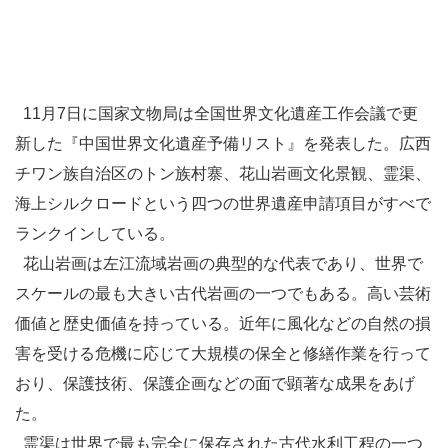
11月7日に国家文物局は全国世界文化遺産工作会議で更
新した『中国世界文化遺産予備リスト』を発表した。広西
チワン族自治区のトン族村寨、花山岩画文化景観、霊渠、
海上シルクロードという四つの世界遺産申請項目がすべで
ランクインしている。
花山岩画
は左江流域岩画の典型的な代表であり、世界で
スケールの最も大きい古代岩画の一つでもある。高い芸術
価値と歴史価値を持っている。近年に風化などの自然の損
害を受ける危機に応じて大規模の保全と修繕作業を行って
おり、保護技術、保護企画などの面で顕著な成果をあげ
た。
霊渠
は世界で最も完全に保存された古代水利工程の一つ