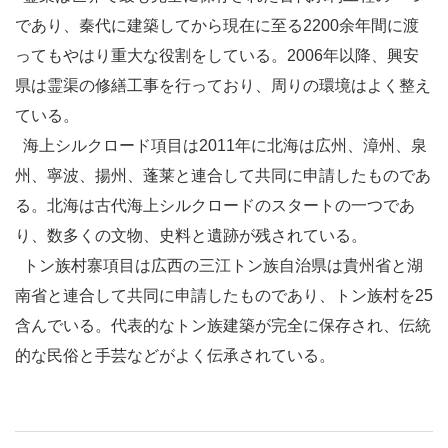
であり、秦代に建築してから現在に至る2200余年間に渡
ってもやはり重大な役割をしている。2006年以降、興安
県は霊渠の修繕工事を行っており、周りの環境はよく整え
ている。
海上シルクロード項目は2011年に
北海
は
広州
、漳州、泉
州、寧波、揚州、蓬莱と連合して共同に申請したものであ
る。北海は古代海上シルクロードのスタートの一つであ
り、数多くの文物、史料と遺跡が残されている。
トン族村寨項目は広西の
三江トン族自治県
は
貴州省
と
湖
南省
と連合して共同に申請したものであり、トン族村を25
含んでいる。代表的なトン族建築が完全に保存され、伝統
的な民俗と手芸などがよく伝承されている。