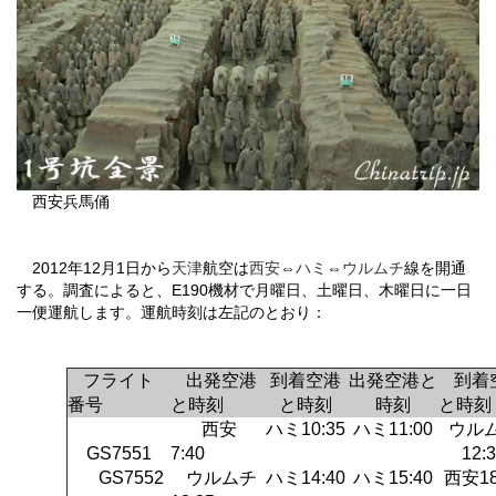
西安兵馬俑
2012
年
12
月
1
日
から
天津
航空は
西安
⇔
ハミ
⇔
ウルムチ
線を開通
する。調査によると、
E190
機材で月曜日、土曜日、木曜日に一日
一便運航します。運航時刻は左記のとおり：
フライト
出発空港
到着空港
出発空港と
到着
番号
と時刻
と時刻
時刻
と時刻
西安
ハミ
10:35
ハミ
11:00
ウル
GS7551
7:40
12:
GS7552
ウルムチ
ハミ
14:40
ハミ
15:40
西安
1