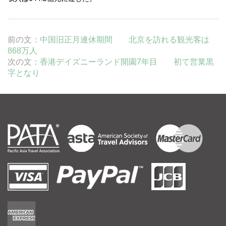
前の文：
中国旧正月連休期間 北京を訪れる観光客は
868万人
次の文：
香港デイズニーランド開園7年目 初て営業黒
字となり