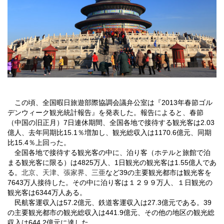
この頃、全国暇日旅遊部際協調会議弁公室は『
2013
年春節ゴル
デンウィーク観光統計報告』を発表した。報告によると、春節
（中国の旧正月）
7
日連休期間、全国各地で接待する観光客は
2.03
億人、去年同期比
15.1
％増加し、観光総収入は
1170.6
億元、同期
比
15.4
％上回った。
全国各地で接待する観光客の中に、泊り客（ホテルと旅館で泊
まる観光客に限る）は
4825
万人、
1
日観光の観光客は
1.55
億人であ
る。
北京
、
天津
、
張家界
、
三亜
など
39
の主要観光都市は観光客を
7643
万人接待した。その中に泊り客は１２９９万人、１日観光の
観光客は
6344
万人ある。
民航客運収入は
57.2
億元、鉄道客運収入は
27.3
億元である。
39
の主要観光都市の観光総収入は
441.9
億元、その他の地区の観光総
収入は
644.2
億元に達した。