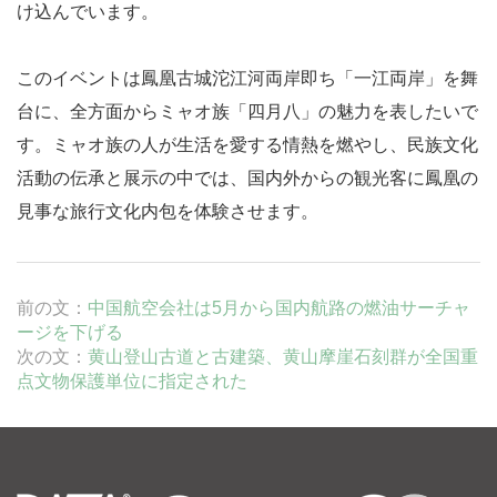
け込んでいます。
このイベントは鳳凰古城沱江河両岸即ち「一江両岸」を舞
台に、全方面からミャオ族「四月八」の魅力を表したいで
す。ミャオ族の人が生活を愛する情熱を燃やし、民族文化
活動の伝承と展示の中では、国内外からの観光客に鳳凰の
見事な旅行文化内包を体験させます。
前の文：
中国航空会社は5月から国内航路の燃油サーチャ
ージを下げる
次の文：
黄山登山古道と古建築、黄山摩崖石刻群が全国重
点文物保護単位に指定された