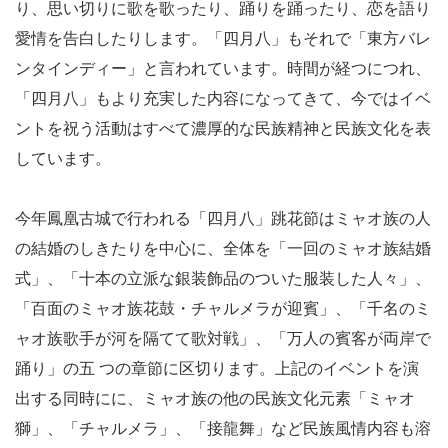
り、思い切りに歌を歌ったり、踊りを踊ったり、恋を語り
愛情を告白したりします。「四月八」もそれで「東方バレ
ンタインディー」と言われています。時間が経つにつれ、
「四月八」もより充実した内容になってきて、今ではイベ
ントを祝う活動はすべて濃厚的な民族精神と民族文化を表
しています。
今年鳳凰古城で行われる「四月八」跳花節はミャオ族の人
の結婚のしきたりを中心に、全体を「一回のミャオ族結婚
式」、「十本の立派な銀装飾品のついた服装した人々」、
「百面のミャオ族花鼓・チャルメラが迎賓」、「千名のミ
ャオ族歌手が河を隔てて歌対戦」、「万人の賓客が両岸で
踊り」の五 つの章節に区切ります。上記のイベントを演
出する同時にに、ミャオ族の他の民族文化元素「ミャオ
獅」、「チャルメラ」、「接龍舞」など民族風情内容も溶