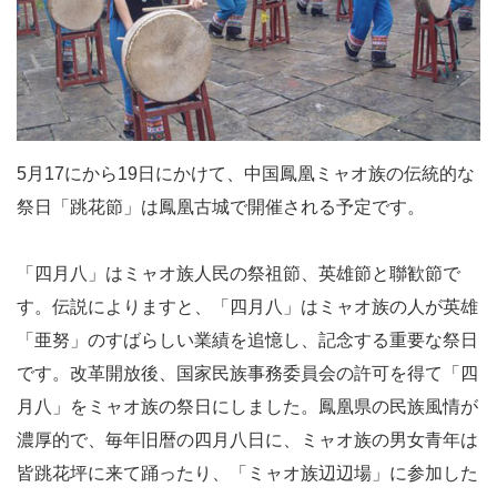
5月17にから19日にかけて、
中国鳳凰
ミャオ族の伝統的な
祭日「跳花節」は
鳳凰古城
で開催される予定です。
「四月八」はミャオ族人民の祭祖節、英雄節と聯歓節で
す。伝説によりますと、「四月八」はミャオ族の人が英雄
「亜努」のすばらしい業績を追憶し、記念する重要な祭日
です。改革開放後、国家民族事務委員会の許可を得て「四
月八」をミャオ族の祭日にしました。鳳凰県の民族風情が
濃厚的で、毎年旧暦の四月八日に、ミャオ族の男女青年は
皆跳花坪に来て踊ったり、「ミャオ族辺辺場」に参加した