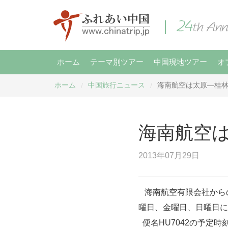
ホーム
テーマ別ツアー
中国現地ツアー
オ
ホーム
中国旅行ニュース
海南航空は太原―桂
/
/
海南航空
2013年07月29日
海南航空有限会社からの
曜日、金曜日、日曜日に
便名HU7042の予定時刻は