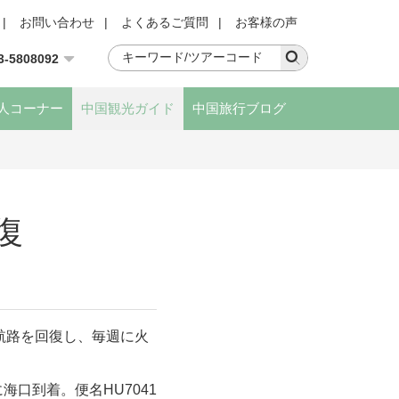
|
お問い合わせ
|
よくあるご質問
|
お客様の声
3-5808092
人コーナー
中国観光ガイド
中国旅行ブログ
復
航路を回復し、毎週に火
5に海口到着。便名HU7041