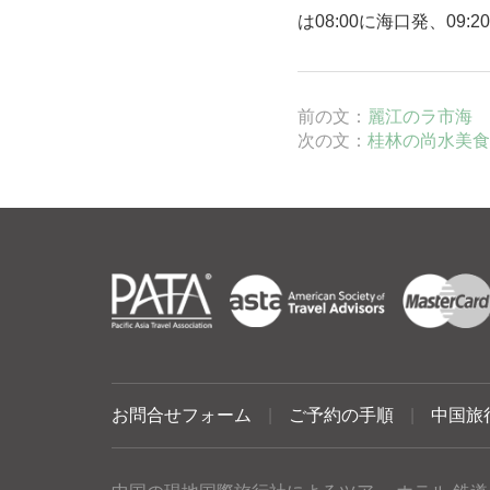
は08:00に海口発、09:
前の文：
麗江のラ市海
次の文：
桂林の尚水美食
お問合せフォーム
|
ご予約の手順
|
中国旅