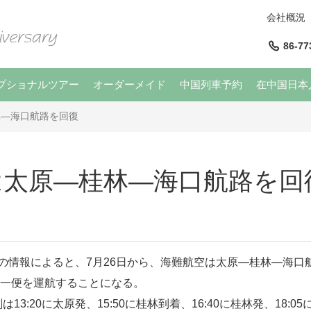
会社概況
86-77
プショナルツアー
オーダーメイド
中国列車予約
在中国日本
林―海口航路を回復
は太原―桂林―海口航路を回
情報によると、7月26日から、海難航空は
太原
―
桂林
―
海口
一便を運航することになる。
13:20に太原発、15:50に桂林到着、16:40に桂林発、18:0