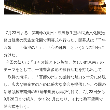
7月23日よる、第6回の
貴州
・
凯裏
原生態の民族文化観光
祭は凯裏の民族文化園で開幕式を行った。開幕式は「千年
万象」、「蓮池の月」、「心の郷裏」という3つの部分に
分けた。
今回の祭りは「ミャオ族とトン族情、美しい黔東南」の
テーマをとして、一連豊富多彩の旅行活動を打ち出して、
「歌舞の海洋」、「百節の州」の独特な魅力を十分に体現
し、広大な観光客のために盛大な宴会を提供した。今回の
活動は黔東南州の57週年州慶も結び付けて、7月23日から
9月28日まで続き、やく2ヶ月になり、それで黎平肇興で
閉会式を行う。