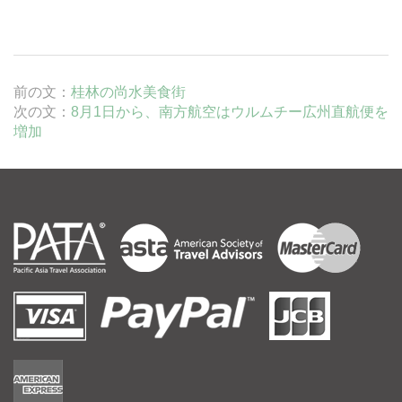
前の文：
桂林の尚水美食街
次の文：
8月1日から、南方航空はウルムチー広州直航便を
増加