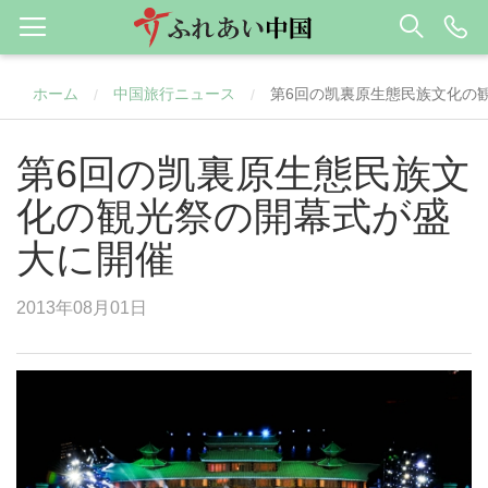
ホーム
中国旅行ニュース
第6回の凯裏原生態民族文化の
/
/
第6回の凯裏原生態民族文
化の観光祭の開幕式が盛
大に開催
2013年08月01日