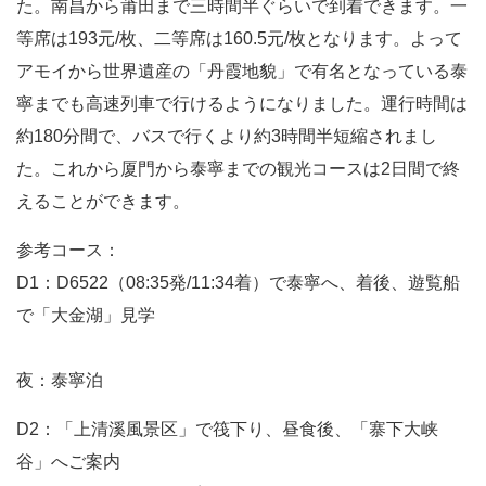
た。南昌から莆田まで三時間半ぐらいで到着できます。一
等席は193元/枚、二等席は160.5元/枚となります。よって
アモイから世界遺産の「丹霞地貌」で有名となっている泰
寧までも高速列車で行けるようになりました。運行時間は
約180分間で、バスで行くより約3時間半短縮されまし
た。これから厦門から泰寧までの観光コースは2日間で終
えることができます。
参考コース：
D1：D6522（08:35発/11:34着）で泰寧へ、着後、遊覧船
で「大金湖」見学
夜：泰寧泊
D2：「上清溪風景区」で筏下り、昼食後、「寨下大峡
谷」へご案内