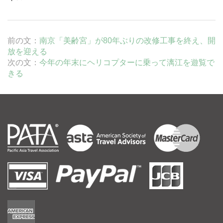
前の文：
南京「美齢宮」が80年ぶりの改修工事を終え、開
放を迎える
次の文：
今年の年末にヘリコプターに乗って漓江を遊覧で
きる