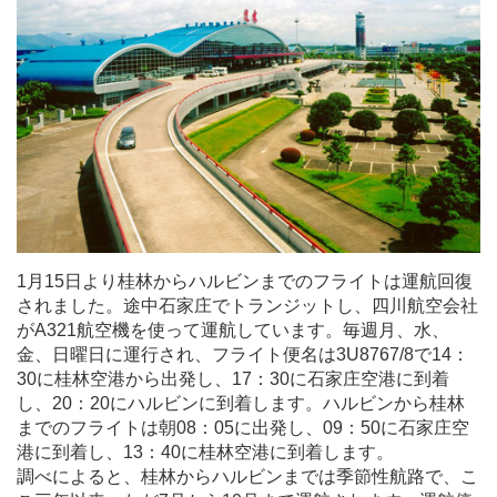
1月15日より桂林からハルビンまでのフライトは運航回復
されました。途中石家庄でトランジットし、四川航空会社
がA321航空機を使って運航しています。毎週月、水、
金、日曜日に運行され、フライト便名は3U8767/8で14：
30に桂林空港から出発し、17：30に石家庄空港に到着
し、20：20にハルビンに到着します。ハルビンから桂林
までのフライトは朝08：05に出発し、09：50に石家庄空
港に到着し、13：40に桂林空港に到着します。
調べによると、桂林からハルビンまでは季節性航路で、こ