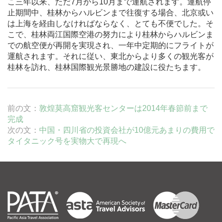
こ三年以来、ただ7月から10月まで運航されます。運航停
止期間中、桂林からハルビンまで往復する場合、北京或い
は上海を経由しなければならなく、とても不便でした。そ
こで、桂林両江国際空港の努力により桂林からハルビンま
での航空便が再開を実現され、一年中定期的にフライトが
運航されます。それに従い、東北からより多くの観光客が
桂林を訪れ、桂林国際観光景勝地の建設に役たちます。
前の文：
敦煌莫高窟観光客センターは2014年春節前まで
完成
次の文：
中国・四川省の投資会社が10億元あまりの費用で
タイタニック号を実物大で再現へ