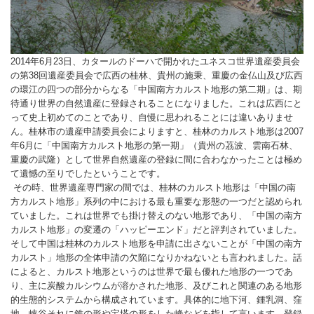
2014年6月23日、カタールのドーハで開かれたユネスコ世界遺産委員会
の第38回遺産委員会で広西の桂林、貴州の施秉、重慶の金仏山及び広西
の環江の四つの部分からなる「中国南方カルスト地形の第二期」は、期
待通り世界の自然遺産に登録されることになりました。これは広西にと
って史上初めてのことであり、自慢に思われることには違いありませ
ん。桂林市の遺産申請委員会によりますと、桂林のカルスト地形は2007
年6月に「中国南方カルスト地形の第一期」（貴州の茘波、雲南石林、
重慶の武隆）として世界自然遺産の登録に間に合わなかったことは極め
て遺憾の至りでしたということです。
その時、世界遺産専門家の間では、桂林のカルスト地形は「中国の南
方カルスト地形」系列の中における最も重要な形態の一つだと認められ
ていました。これは世界でも掛け替えのない地形であり、「中国の南方
カルスト地形」の変遷の「ハッピーエンド」だと評判されていました。
そして中国は桂林のカルスト地形を申請に出さないことが「中国の南方
カルスト」地形の全体申請の欠陥になりかねないとも言われました。話
によると、カルスト地形というのは世界で最も優れた地形の一つであ
り、主に炭酸カルシウムが溶かされた地形、及びこれと関連のある地形
的生態的システムから構成されています。具体的に地下河、鍾乳洞、窪
地、峡谷それに錐の形や宝塔の形をした峰などを指して言います。登録