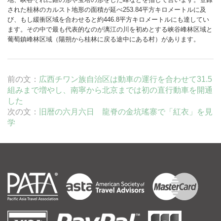
された桂林のカルスト地形の面積が延べ253.84平方キロメートルに及
び、もし緩衝区域を合わせると約446.8平方キロメートルにも達してい
ます。その中で最も代表的なのが漓江の川を初めとする峡谷峰林区域と
葡萄鎮峰林区域（陽朔から桂林に戻る途中にある村）があります。
前の文：
広西チワン族自治区は動車の運行を合わせて31.5
組みまで増やし、南寧から北京までは初の直行動車を開通
した
次の文：
旧暦の六月六日 龍脊の金坑瑤寨で「紅衣」を見
学