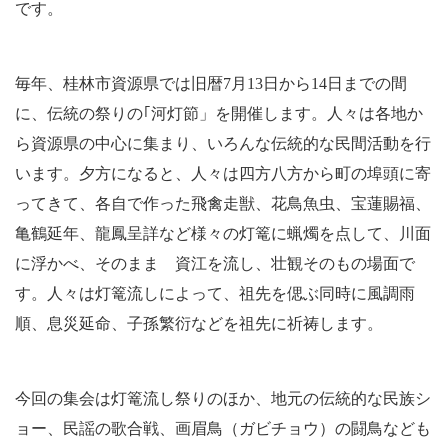
です。
毎年、桂林市資源県では旧暦
7
月
13
日から
14
日までの間
に、伝統の祭りの
｢
河灯節」を開催します。人々は各地か
ら資源県の中心に集まり、いろんな伝統的な民間活動を行
います。夕方になると、人々は四方八方から町の埠頭に寄
ってきて、各自で作った飛禽走獣、花鳥魚虫、宝蓮賜福、
亀鶴延年、龍鳳呈詳など様々の灯篭に蝋燭を点して、川面
に浮かべ、そのまま 資江を流し、壮観そのもの場面で
す。人々は灯篭流しによって、祖先を偲ぶ同時に風調雨
順、息災延命、子孫繁衍などを祖先に祈祷します。
今回の集会は灯篭流し祭りのほか、地元の伝統的な民族シ
ョー、民謡の歌合戦、画眉鳥（ガビチョウ）の闘鳥なども