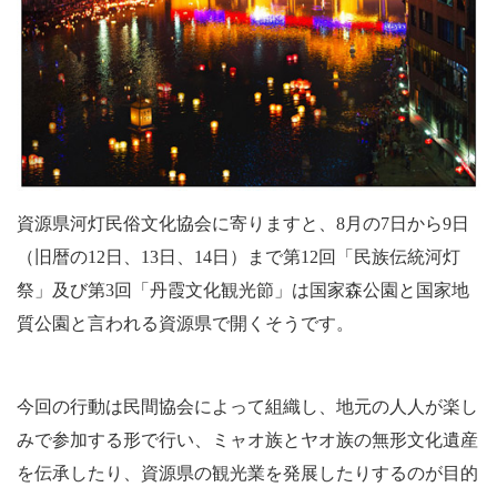
資源県河灯民俗文化協会に寄りますと、
8
月の
7
日から
9
日
（旧暦の
12
日、
13
日、
14
日）まで第
12
回「民族伝統河灯
祭」及び第
3
回「丹霞文化観光節」は国家森公園と国家地
質公園と言われる資源県で開くそうです。
今回の行動は民間協会によって組織し、地元の人人が楽し
みで参加する形で行い、ミャオ族とヤオ族の無形文化遺産
を伝承したり、資源県の観光業を発展したりするのが目的