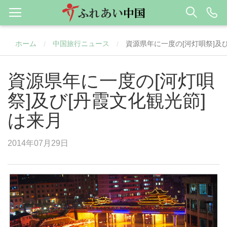
ホーム
中国旅行ニュース
資源県年に一度の[河灯唄祭]及
/
/
資源県年に一度の[河灯唄
祭]及び[丹霞文化観光節]
は来月
2014年07月29日