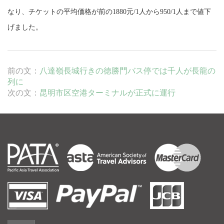
なり、チケットの平均価格が前の
1880
元
/1
人から
950/1
人まで値下
げました。
前の文：
八達嶺長城行きの徳勝門バス停では千人が長龍の
列に
次の文：
昆明市区空港ターミナルが正式に運行