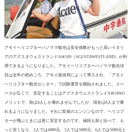
アモイヘリコプターパノラマ観光は安全係数がもっと高いイタリ
アのアグスタウェストランド
A
Ｗ
109
（
AGUSTAWESTLAND
）が利
用できるようになりました。アモイヘリコプターパノラマ観光項
目は去年の初めごろ、アモイ旅游局によって導入され、「アモイ
ヘリコプター観光センター」で試験運営を開始されました。スペ
ースが広くて、安定することはアグスタウェストランド
A
Ｗ
109
の
メリットで、前は
4
人しか乗れませんでしたが、現在は
6
人まで乗
れるようになりました。それに双発のエンジンなので、ヘリコプ
ターが飛ぶときには更に安定するのです。値段も前と比べて、も
っと安くなり、
2
人では
4080
元、
3
人では
5080
元、
6
人では
5680
元と