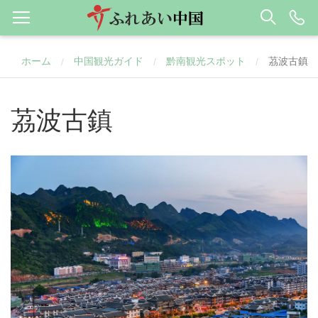
ホーム
中国観光ガイド
黔南観光スポット
茘波古鎮
/
/
/
茘波古鎮