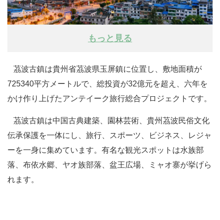
もっと見る
茘波古鎮は貴州省茘波県玉屏鎮に位置し、敷地面積が
725340平方メートルで、総投資が32億元を超え、六年を
かけ作り上げたアンテイーク旅行総合プロジェクトです。
茘波古鎮は中国古典建築、園林芸術、貴州茘波民俗文化
伝承保護を一体にし、旅行、スポーツ、ビジネス、レジャ
ーを一身に集めています。有名な観光スポットは水族部
落、布依水郷、ヤオ族部落、盆王広場、ミャオ寨が挙げら
れます。