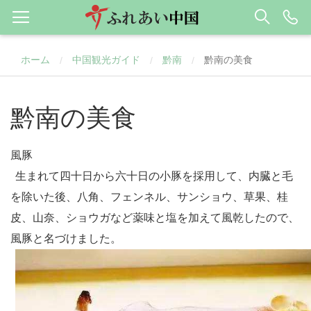
ホーム
中国観光ガイド
黔南
黔南の美食
/
/
/
黔南の美食
風豚
生まれて四十日から六十日の小豚を採用して、内臓と毛
を除いた後、八角、フェンネル、サンショウ、草果、桂
皮、山奈、ショウガなど薬味と塩を加えて風乾したので、
風豚と名
づけました。