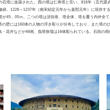
ての石塔に改築された。西の塔は仁寿塔と言い、916年（五代梁
修繕、1228～1237年（南宋紹定元年から嘉熙元年）に現存
の塔が45，05ｍ。二つの塔は須弥座、塔全体、塔を覆う内外全
塔の壁には160体の人物の浮き彫りが分布しており、また塔の
鳥・花卉などが48画、負塔侏儒は16体彫られている。石段の