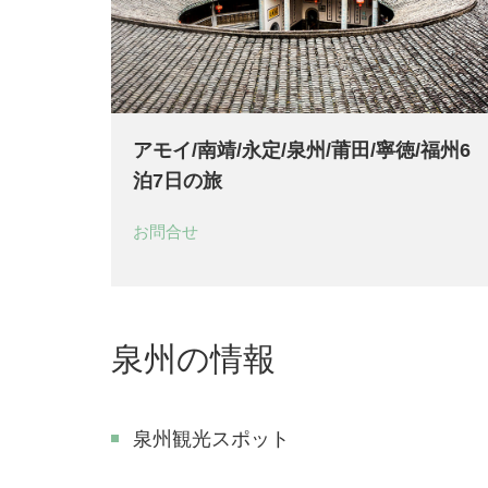
アモイ/南靖/永定/泉州/莆田/寧徳/福州6
泊7日の旅
お問合せ
泉州の情報
泉州観光スポット