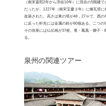
（南宋嘉熙2年から淳佑10年）に現在の5階建
だったが、1227年（南宋宝慶３年）に煉瓦塔に
改築された。高さは東の塔が48，27ｍで、西
に反った軒先には金属の鈴が80個ある。二つの
その弥座には仏伝画が37枚、竜・鳳凰・獅子・
る。
泉州の関連ツアー