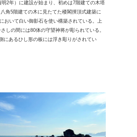
貞明2年）に建設が始まり、初めは7階建ての木塔
する八角5階建ての木に見たてた楼閣攅頂式建築に
てにおいて白い御影石を使い構築されている。上
ひさしの間には80体の守望神将が彫られている。
両側にあるひし形の板には浮き彫りがされてい