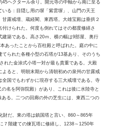
約45ヘクタール余り。開元寺の中軸から南に至る
ている：目隠し用の塀「紫雲塀」、山門の天王
、甘露戒壇、蔵経閣、東西塔。大雄宝殿は垂拱２
名付けられた。何度も倒れてはその都度修繕さ
建築である。高さ20ｍ、横の幅は9部屋、奥行
百本あったことから百柱殿と呼ばれた。庭の中に
建てられた各種小型の石塔が13基あり、そのうち
建造された金涂式小塔一対が最も貴重である。大殿
によると、明朝末期から清朝初めの泉州の甘露戒
は全国でもわずかに現存する三大戒壇である。寺
又の名を阿弥院殿）があり、これは後に水陸寺と
株ある。二つの回廊の外の芝生には、東西二つの
だ。東の塔は鎮国塔と言い、860～865年
７階建ての煉瓦塔に修繕し、1238～1250年