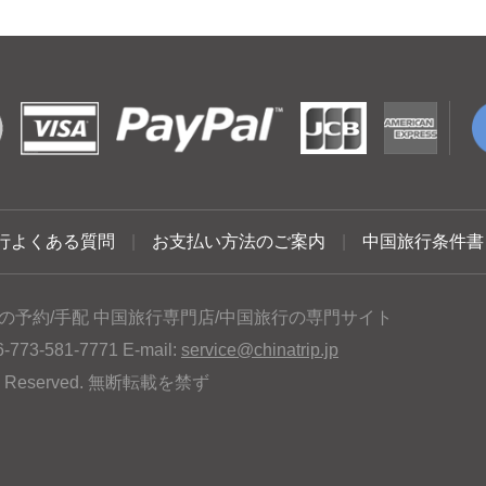
行よくある質問
|
お支払い方法のご案内
|
中国旅行条件書
の予約/手配 中国旅行専門店/中国旅行の専門サイト
3-581-7771 E-mail:
service@chinatrip.jp
hts Reserved. 無断転載を禁ず