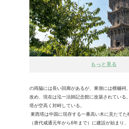
もっと見る
の両脇には長い回廊があるが、東側には檀樾祠
改め、現在は泓一法師記念館に改築されている
塔が空高く対峙している。
東西塔は中国に現存する一番高い木に見たてた構
（唐代咸通元年から6年まで）に建設が始まり、も