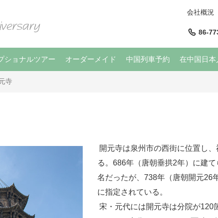
会社概況
86-77
プショナルツアー
オーダーメイド
中国列車予約
在中国日本
元寺
開元寺は泉州市の西街に位置し、
る。686年（唐朝垂拱2年）に建
名だったが、738年（唐朝開元2
に指定されている。
宋・元代には開元寺は分院が12