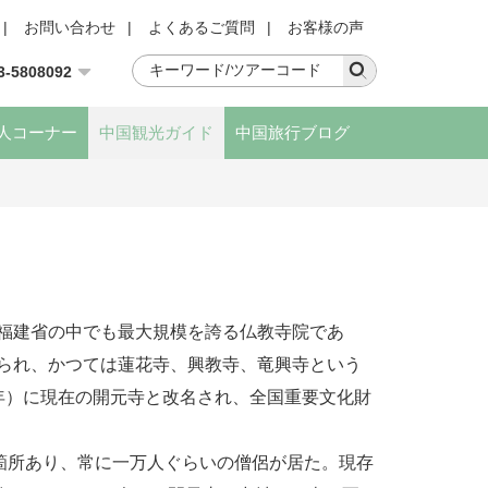
|
お問い合わせ
|
よくあるご質問
|
お客様の声
3-5808092
人コーナー
中国観光ガイド
中国旅行ブログ
福建省の中でも最大規模を誇る仏教寺院であ
てられ、かつては蓮花寺、興教寺、竜興寺という
6年）に現在の開元寺と改名され、全国重要文化財
0箇所あり、常に一万人ぐらいの僧侶が居た。現存