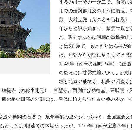
するのは十分の一か二で、面積は
までの建築群は次のように順位し
殿、大雄宝殿（又の名を百柱殿）
年から建設が始まり、紫雲大殿と
れ、現存するのは明朝の重檐歇山式
きは6部屋で、もともとは石柱が
は、唐朝から明朝に至るまで歴代
1145年（南宋の紹興15年）に
の後ろには甘露式壇があり、記載
壇と北京の戒壇寺、杭州の昭慶寺
、準提寺（俗称小開元）、東璧寺。西側には功徳堂、尊勝院（
。西の長い回廊の外側には、唐代に植えられた古い桑の木が一
造の楼閣式石塔で、泉州華僑の里のシンボルで、全国重要文化財
ともとは9階建ての木塔だったが、1277年（南宋宝慶３年）に