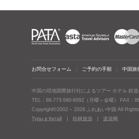
お問合せフォーム
|
ご予約の手順
|
中国旅
中国の現地国際旅行社によるツアー ホテル 鉄道
TEL：86-773-580-8092（月曜～金曜） FAX：86-77
Copyright©2002～ 2026 ふれあい中国 All Rig
Туры в Китай
|
桂林旅游
|
道游网