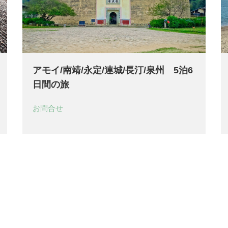
アモイ/南靖/永定/連城/長汀/泉州 5泊6
日間の旅
お問合せ