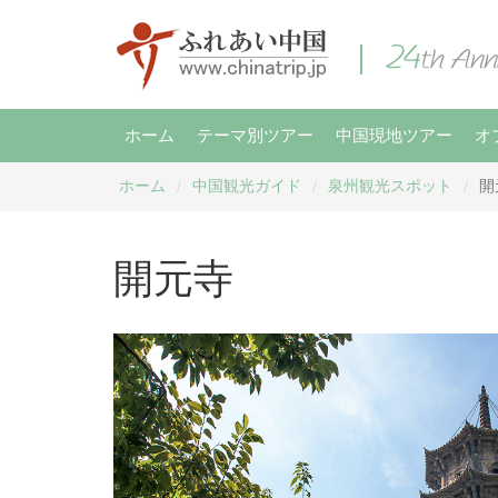
ホーム
テーマ別ツアー
中国現地ツアー
オ
ホーム
中国観光ガイド
泉州観光スポット
開
/
/
/
開元寺