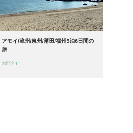
アモイ/漳州/泉州/莆田/福州5泊6日間の
旅
お問合せ