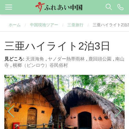
ホーム
中国現地ツアー
三亜旅行
三亜ハイライト2泊
/
/
/
三亜ハイライト2泊3日
見どころ:
天涯海角
,
ヤノダー熱帯雨林
,
鹿回頭公園
,
南山
寺
,
檳榔（ビンロウ）谷民俗村