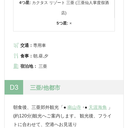
4つ星:
カクタス リゾート 三亜 (三亜仙人掌度假酒
店)
5つ星:
×
交通：
専用車
食事：
朝,昼,夕
宿泊地：
三亜
D3
三亜/他都市
朝食後、三亜郊外観光「●
南山寺
･●
天涯海角
」
(約120分)観光へご案内します。 観光後、フライ
トに合わせて、空港へお見送り