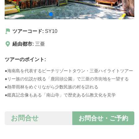
ツアーコード:
SY10
経由都市:
三亜
ツアーのポイント:
●海南島を代表するビーチリゾートタウン・三亜ハイライトツアー
●リー族の伝説が残る「鹿回頭公園」で三亜の市街地を一望する
●熱帯雨林をめぐりながら少数民族の村を訪れる
●鑑真記念像もある「南山寺」で歴史ある仏教文化を見学
お問合せ
お問合せ・ご予約