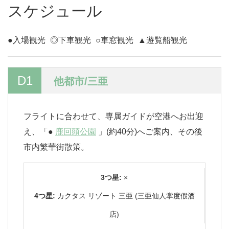
スケジュール
●入場観光
◎下車観光
○車窓観光
▲遊覧船観光
D1
他都市/三亜
フライトに合わせて、専属ガイドが空港へお出迎
え、「●
鹿回頭公園
」(約40分)へご案内、その後
市内繁華街散策。
3つ星:
×
4つ星:
カクタス リゾート 三亜 (三亜仙人掌度假酒
店)