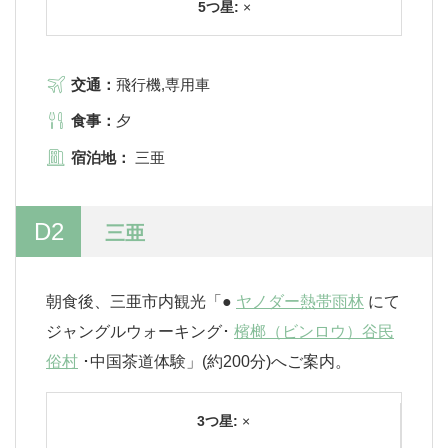
5つ星:
×
交通：
飛行機,専用車
食事：
夕
宿泊地：
三亜
D2
三亜
朝食後、三亜市内観光「●
ヤノダー熱帯雨林
にて
ジャングルウォーキング･
檳榔（ビンロウ）谷民
俗村
･中国茶道体験」(約200分)へご案内。
3つ星:
×