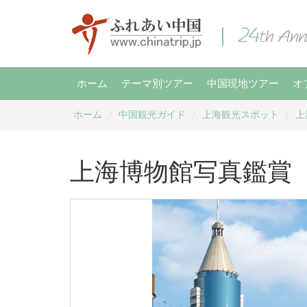
ホーム
テーマ別ツアー
中国現地ツアー
オ
ホーム
中国観光ガイド
上海観光スポット
上
/
/
/
上海博物館写真鑑賞