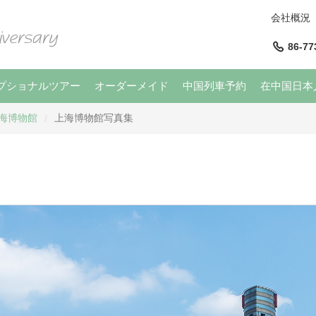
会社概況
86-77
プショナルツアー
オーダーメイド
中国列車予約
在中国日本
海博物館
上海博物館写真集
/