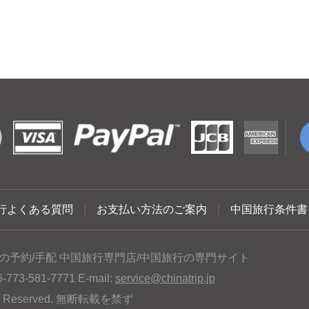
行よくある質問
|
お支払い方法のご案内
|
中国旅行条件書
の予約/手配 中国旅行専門店/中国旅行の専門サイト
3-581-7771 E-mail:
service@chinatrip.jp
hts Reserved. 無断転載を禁ず