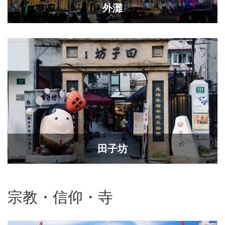
外灘
田子坊
宗教・信仰・寺