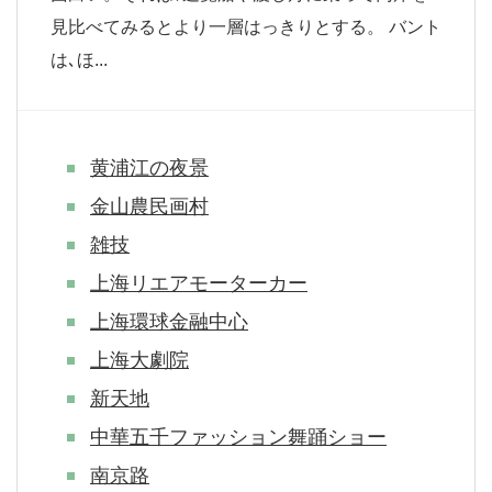
見比べてみるとより一層はっきりとする。 バント
は､ほ...
黄浦江の夜景
金山農民画村
雑技
上海リエアモーターカー
上海環球金融中心
上海大劇院
新天地
中華五千ファッション舞踊ショー
南京路