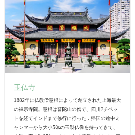
玉仏寺
1882年に仏教僧慧根によって創立された上海最大
の禅宗寺院。慧根は普陀山の僧で、四川?チベッ
トを経てインドまで修行に行った．帰国の途中ミ
ャンマーから大小5体の玉製仏像を持ってきて、