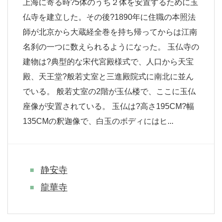
上海に寄る時?5体のうち２体を安置するために玉
仏寺を建立した。その後?1890年に住職の本照法
師が北京から大蔵経全巻を持ち帰ってからは江南
名刹の一つに数えられるようになった。 玉仏寺の
建物は?典型的な宋代宮殿様式で、人口から天宝
殿、天王堂?般若丈室と三進殿院式に南北に並ん
でいる。 般若丈室の2階が玉仏楼で、ここに玉仏
座像が安置されている。 玉仏は?高さ195CM?幅
135CMの釈迦像で、白玉のボディにはヒ...
静安寺
龍華寺