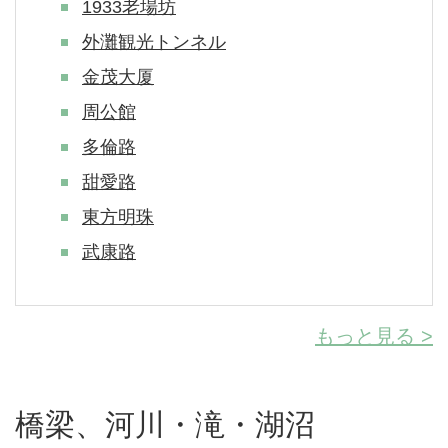
1933老場坊
外灘観光トンネル
金茂大厦
周公館
多倫路
甜愛路
東方明珠
武康路
もっと見る >
橋梁、河川・滝・湖沼