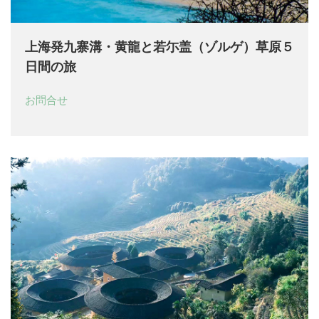
上海発九寨溝・黄龍と若尓盖（ゾルゲ）草原５
日間の旅
お問合せ