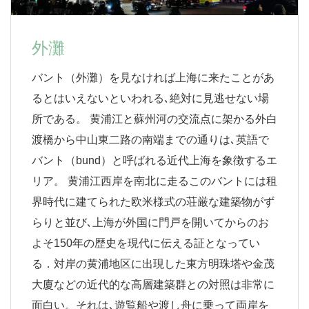
外灘
バント（外灘）を見なければ上海に来たことがあ
るとはいえないといわれる､絶対に見逃せない場
所である。 黄浦江と蘇州河の交流点に架かる外白
渡橋から中山東二路の南端までの通りは､英語で
バント（bund）と呼ばれる近代上海を象徴するエ
リア。 黄浦江西岸を南北に走るこのバントには租
界時代に建てられた欧米様式の荘厳な建築物がず
らりと並び､上海が外国に門戸を開いてからのお
よそ150年の歴史を現代に伝える証となってい
る．対岸の黄浦地区に出現した東方明珠塔や金茂
大廈などの近代的な高層建築群との対照は非常に
面白い。それは､遊覧船や渡し舟に乗って両岸を