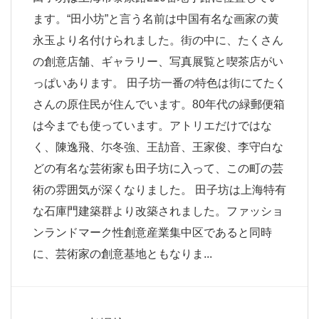
ます。“田小坊”と言う名前は中国有名な画家の黄
永玉より名付けられました。街の中に、たくさん
の創意店舗、ギャラリー、写真展覧と喫茶店がい
っぱいあります。 田子坊一番の特色は街にてたく
さんの原住民が住んでいます。80年代の緑郵便箱
は今までも使っています。アトリエだけではな
く、陳逸飛、尓冬強、王劼音、王家俊、李守白な
どの有名な芸術家も田子坊に入って、この町の芸
術の雰囲気が深くなりました。 田子坊は上海特有
な石庫門建築群より改築されました。ファッショ
ンランドマーク性創意産業集中区であると同時
に、芸術家の創意基地ともなりま...