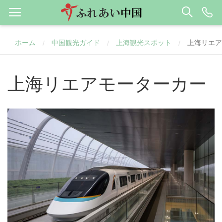
ホーム
中国観光ガイド
上海観光スポット
上海リエア
/
/
/
上海リエアモーターカー