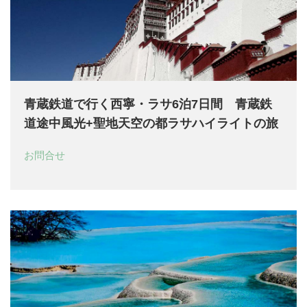
青蔵鉄道で行く西寧・ラサ6泊7日間 青蔵鉄
道途中風光+聖地天空の都ラサハイライトの旅
お問合せ