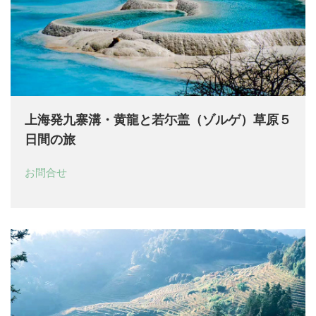
上海発九寨溝・黄龍と若尓盖（ゾルゲ）草原５
日間の旅
お問合せ