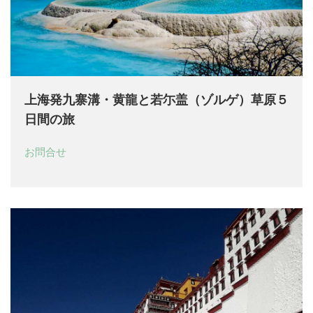
上海発九寨溝・黄龍と若尓盖（ゾルゲ）草原５
日間の旅
お問合せ