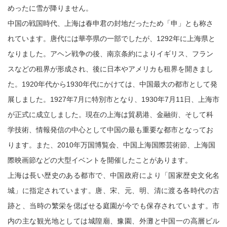
めったに雪が降りません。
中国の戦国時代、上海は春申君の封地だったため「申」とも称さ
れています。唐代には華亭県の一部でしたが、1292年に上海県と
なりました。アヘン戦争の後、南京条約によりイギリス、フラン
スなどの租界が形成され、後に日本やアメリカも租界を開きまし
た。1920年代から1930年代にかけては、中国最大の都市として発
展しました。1927年7月に特別市となり、1930年7月11日、上海市
が正式に成立しました。現在の上海は貿易港、金融街、そして科
学技術、情報発信の中心として中国の最も重要な都市となってお
ります。また、2010年万国博覧会、中国上海国際芸術節、上海国
際映画節などの大型イベントを開催したことがあります。
上海は長い歴史のある都市で、中国政府により「国家歴史文化名
城」に指定されています。唐、宋、元、明、清に渡る各時代の古
跡と、当時の繁栄を偲ばせる庭園が今でも保存されています。市
内の主な観光地としては城隍廟、豫園、外灘と中国一の高層ビル