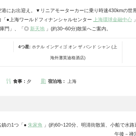
港にお出迎え。▼リニアモーターカーに乗り時速430kmの世
台「●上海ワールドフィナンシャルセンター
上海環球金融中心
石庫門」、「◎
新天地
」(約30~60分)散策へご案内。
4つ星:
ホテル インディゴ オン ザ バンド シャン (上
海外灘英迪格酒店)
食事：
夕
宿泊地：
上海
鎮の1つ「●
朱家角
」(約60~120分、明清街散策、小船で水
後－禅宗臨済宗の名