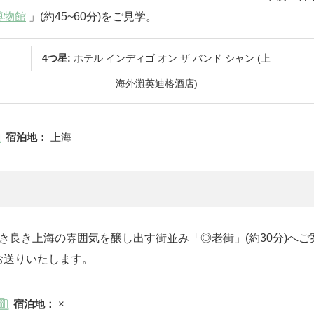
博物館
」(約45~60分)をご見学。
4つ星:
ホテル インディゴ オン ザ バンド シャン (上
海外灘英迪格酒店)
宿泊地：
上海
)、古き良き上海の雰囲気を醸し出す街並み「◎老街」(約30分)
お送りいたします。
宿泊地：
×