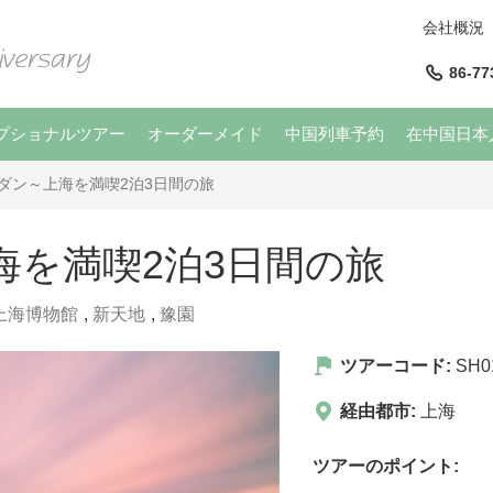
会社概況
86-77
プショナルツアー
オーダーメイド
中国列車予約
在中国日本
ダン～上海を満喫2泊3日間の旅
海を満喫2泊3日間の旅
上海博物館
,
新天地
,
豫園
ツアーコード:
SH0
経由都市:
上海
ツアーのポイント: