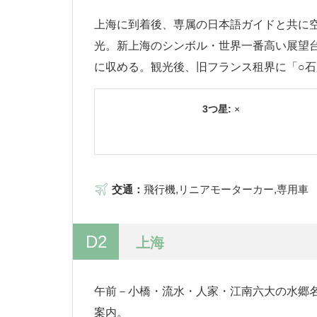
上海に到着後、専属の日本語ガイドと共に空
光。新上海のシンボル・世界一番高い展望
に収める。観光後、旧フランス租界に「○
3つ星:
×
交通：
飛行機,リニアモーターカー,専用車
D2
上海
午前－小橋・流水・人家・江南六大の水郷名
案内。 午