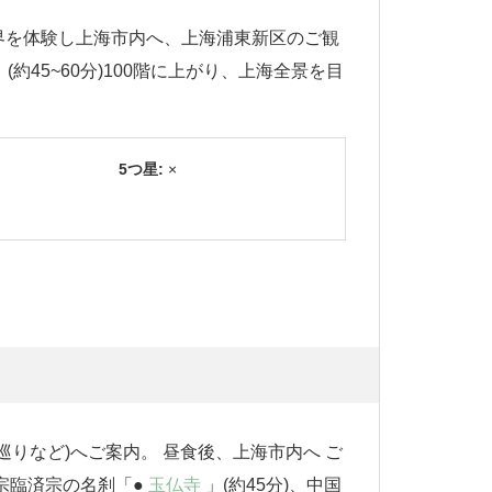
界を体験し上海市内へ、上海浦東新区のご観
」(約45~60分)100階に上がり、上海全景を目
5つ星:
×
路巡りなど)へご案内。 昼食後、上海市内へ ご
刹「●
玉仏寺
」(約45分)、中国