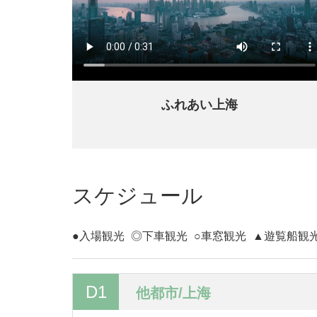
ふれあい上海
スケジュール
●入場観光
◎下車観光
○車窓観光
▲遊覧船観
D1
他都市/上海