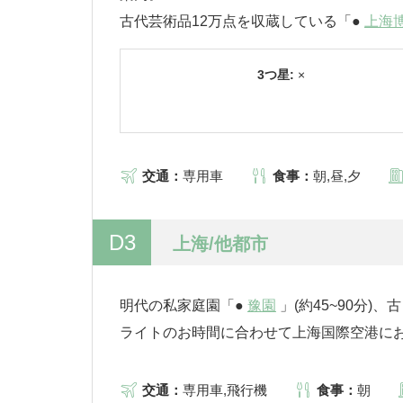
古代芸術品12万点を収蔵している「●
上海
3つ星:
×
交通：
専用車
食事：
朝,昼,夕
D3
上海/他都市
明代の私家庭園「●
豫園
」(約45~90分
ライトのお時間に合わせて上海国際空港に
交通：
専用車,飛行機
食事：
朝