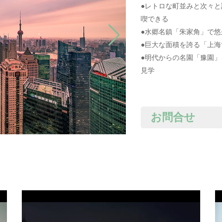
●レトロな町並みと次々
喫できる
●水郷名鎮「朱家角」で
●巨大な面積を誇る「上
●明代からの名園「豫園
見学
お問合せ