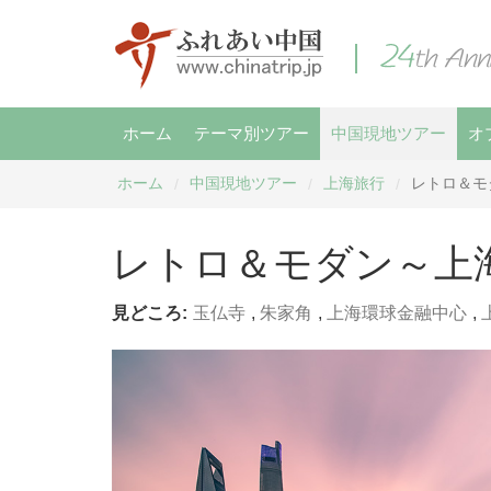
ホーム
テーマ別ツアー
中国現地ツアー
オ
ホーム
中国現地ツアー
上海旅行
レトロ＆モ
/
/
/
レトロ＆モダン～上
見どころ:
玉仏寺
,
朱家角
,
上海環球金融中心
,