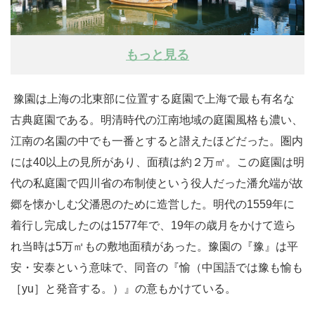
もっと見る
豫園は上海の北東部に位置する庭園で上海で最も有名な
古典庭園である。明清時代の江南地域の庭園風格も濃い、
江南の名園の中でも一番とすると譛えたほどだった。圏内
には40以上の見所があり、面積は約２万㎡。この庭園は明
代の私庭園で四川省の布制使という役人だった潘允端が故
郷を懐かしむ父潘恩のために造営した。明代の1559年に
着行し完成したのは1577年で、19年の歳月をかけて造ら
れ当時は5万㎡もの敷地面積があった。豫園の『豫』は平
安・安泰という意味で、同音の『愉（中国語では豫も愉も
［yu］と発音する。）』の意もかけている。