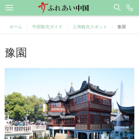
ホーム
中国観光ガイド
上海観光スポット
豫園
/
/
/
豫園