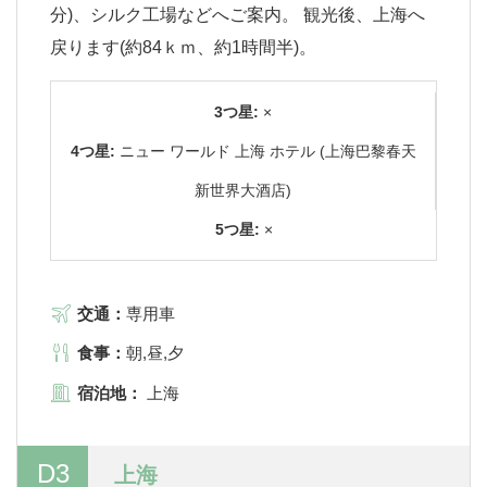
分)、シルク工場などへご案内。 観光後、上海へ
戻ります(約84ｋｍ、約1時間半)。
3つ星:
×
4つ星:
ニュー ワールド 上海 ホテル (上海巴黎春天
新世界大酒店)
5つ星:
×
交通：
専用車
食事：
朝,昼,夕
宿泊地：
上海
D3
上海