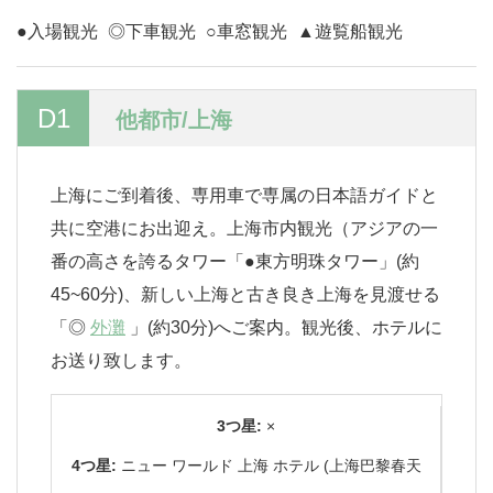
●入場観光
◎下車観光
○車窓観光
▲遊覧船観光
D1
他都市/上海
上海にご到着後、専用車で専属の日本語ガイドと
共に空港にお出迎え。上海市内観光（アジアの一
番の高さを誇るタワー「●東方明珠タワー」(約
45~60分)、新しい上海と古き良き上海を見渡せる
「◎
外灘
」(約30分)へご案内。観光後、ホテルに
お送り致します。
3つ星:
×
4つ星:
ニュー ワールド 上海 ホテル (上海巴黎春天