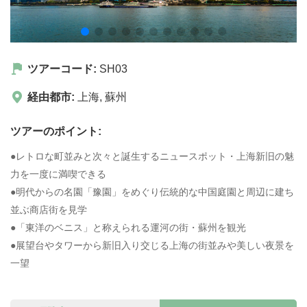
ツアーコード:
SH03
経由都市:
上海
,
蘇州
ツアーのポイント:
●レトロな町並みと次々と誕生するニュースポット・上海新旧の魅
力を一度に満喫できる
●明代からの名園「豫園」をめぐり伝統的な中国庭園と周辺に建ち
並ぶ商店街を見学
●「東洋のベニス」と称えられる運河の街・蘇州を観光
●展望台やタワーから新旧入り交じる上海の街並みや美しい夜景を
一望