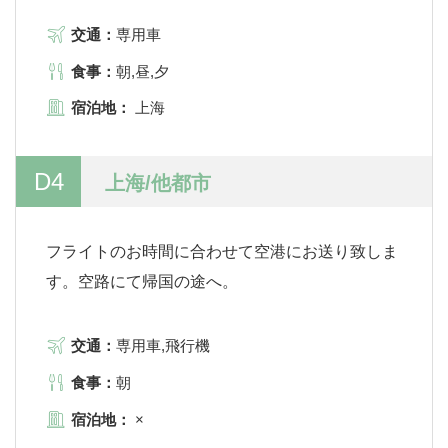
交通：
専用車
食事：
朝,昼,夕
宿泊地：
上海
D4
上海/他都市
フライトのお時間に合わせて空港にお送り致しま
す。空路にて帰国の途へ。
交通：
専用車,飛行機
食事：
朝
宿泊地：
×