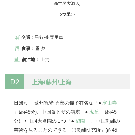
新世界大酒店)
5つ星:
×
交通：
飛行機,専用車
食事：
昼,夕
宿泊地：
上海
D2
上海/蘇州/上海
日帰り－ 蘇州観光 除夜の鐘で有名な「●
寒山寺
」(約45分)、中国版ピザの斜塔「●
虎丘
」(約45
分)、中国4大名園の１つ「●
留園
」、中国刺繍の
芸術を見ることのできる「◎刺繍研究所」(約45