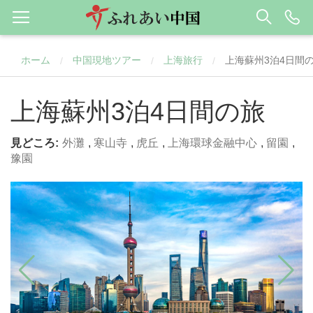
ホーム
中国現地ツアー
上海旅行
上海蘇州3泊4日間
/
/
/
上海蘇州3泊4日間の旅
見どころ:
外灘
,
寒山寺
,
虎丘
,
上海環球金融中心
,
留園
,
豫園