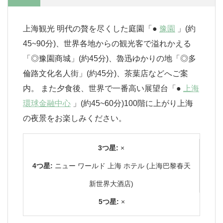
上海観光 明代の贅を尽くした庭園「●
豫園
」(約
45~90分)、世界各地からの観光客で溢れかえる
「◎豫園商城」(約45分)、魯迅ゆかりの地「◎多
倫路文化名人街」(約45分)、茶葉店などへご案
内。 また夕食後、世界で一番高い展望台「●
上海
環球金融中心
」(約45~60分)100階に上がり上海
の夜景をお楽しみください。
3つ星:
×
4つ星:
ニュー ワールド 上海 ホテル (上海巴黎春天
新世界大酒店)
5つ星:
×