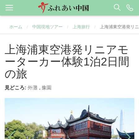
ホーム
中国現地ツアー
上海旅行
上海浦東空港発リニ
/
/
/
上海浦東空港発リニアモ
ーターカー体験1泊2日間
の旅
見どころ:
外灘
,
豫園