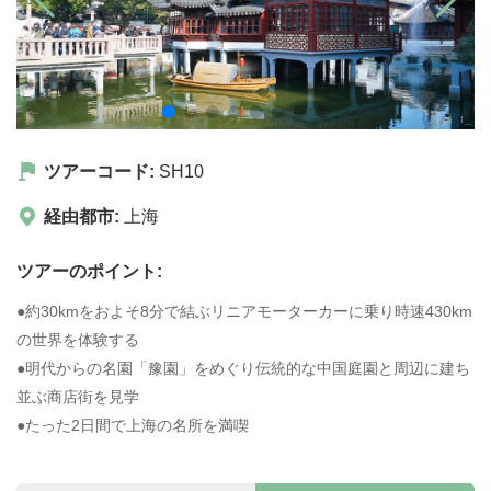
ツアーコード:
SH10
経由都市:
上海
ツアーのポイント:
●約30kmをおよそ8分で結ぶリニアモーターカーに乗り時速430km
の世界を体験する
●明代からの名園「豫園」をめぐり伝統的な中国庭園と周辺に建ち
並ぶ商店街を見学
●たった2日間で上海の名所を満喫