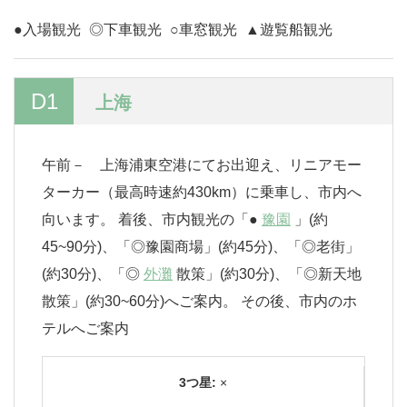
●入場観光
◎下車観光
○車窓観光
▲遊覧船観光
D1
上海
午前－ 上海浦東空港にてお出迎え、リニアモー
ターカー（最高時速約430km）に乗車し、市内へ
向います。 着後、市内観光の「●
豫園
」(約
45~90分)、「◎豫園商場」(約45分)、「◎老街」
(約30分)、「◎
外灘
散策」(約30分)、「◎新天地
散策」(約30~60分)へご案内。 その後、市内のホ
テルへご案内
3つ星:
×