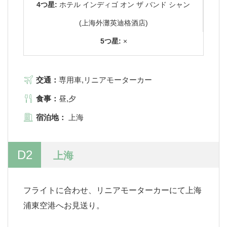
4つ星:
ホテル インディゴ オン ザ バンド シャン
(上海外灘英迪格酒店)
5つ星:
×
交通：
専用車,リニアモーターカー
食事：
昼,夕
宿泊地：
上海
D2
上海
フライトに合わせ、リニアモーターカーにて上海
浦東空港へお見送り。