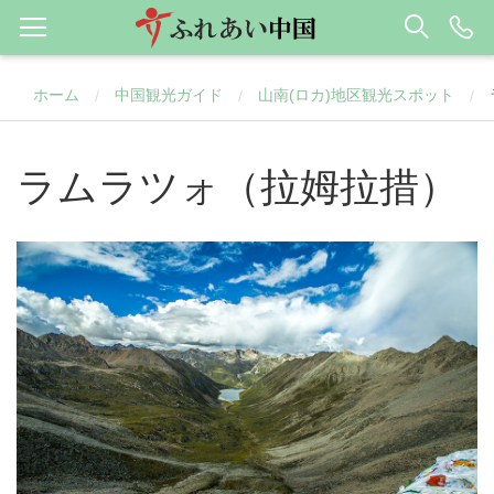
ホーム
中国観光ガイド
山南(ロカ)地区観光スポット
/
/
/
ラムラツォ（拉姆拉措）