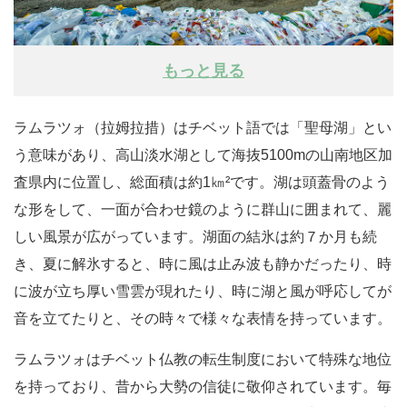
もっと見る
ラムラツォ（拉姆拉措）はチベット語では「聖母湖」とい
う意味があり、高山淡水湖として海抜5100mの山南地区加
査県内に位置し、総面積は約1㎞²です。湖は頭蓋骨のよう
な形をして、一面が合わせ鏡のように群山に囲まれて、麗
しい風景が広がっています。湖面の結氷は約７か月も続
き、夏に解氷すると、時に風は止み波も静かだったり、時
に波が立ち厚い雪雲が現れたり、時に湖と風が呼応してが
音を立てたりと、その時々で様々な表情を持っています。
ラムラツォはチベット仏教の転生制度において特殊な地位
を持っており、昔から大勢の信徒に敬仰されています。毎