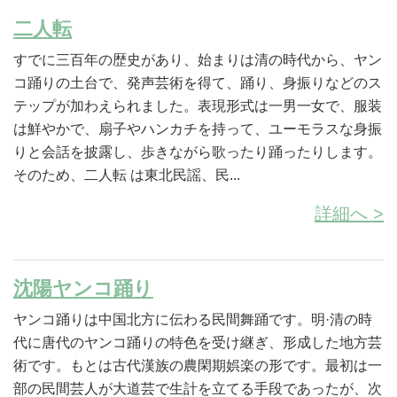
二人転
すでに三百年の歴史があり、始まりは清の時代から、ヤン
コ踊りの土台で、発声芸術を得て、踊り、身振りなどのス
テップが加わえられました。表現形式は一男一女で、服装
は鮮やかで、扇子やハンカチを持って、ユーモラスな身振
りと会話を披露し、歩きながら歌ったり踊ったりします。
そのため、二人転 は東北民謡、民...
詳細へ >
沈陽ヤンコ踊り
ヤンコ踊りは中国北方に伝わる民間舞踊です。明·清の時
代に唐代のヤンコ踊りの特色を受け継ぎ、形成した地方芸
術です。もとは古代漢族の農閑期娯楽の形です。最初は一
部の民間芸人が大道芸で生計を立てる手段であったが、次