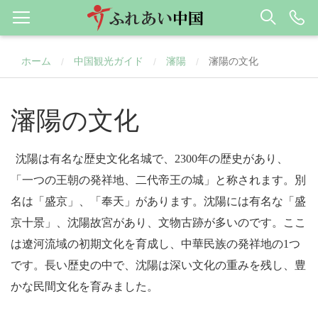
ホーム
中国観光ガイド
瀋陽
瀋陽の文化
/
/
/
瀋陽の文化
沈陽は有名な歴史文化名城で、
2300
年の歴史があり、
「一つの王朝の発祥地、二代帝王の城」と称されます。別
名は「盛京」、「奉天」があります。沈陽には有名な「盛
京十景」、沈陽故宮があり、文物古跡が多いのです。ここ
は遼河流域の初期文化を育成し、中華民族の発祥地の
1
つ
です。長い歴史の中で、沈陽は深い文化の重みを残し、豊
かな民間文化を育みました。