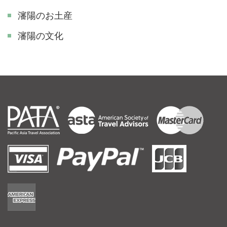
瀋陽のお土産
瀋陽の文化