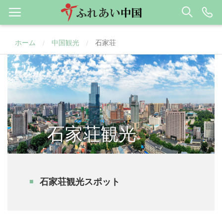
ホーム
中国観光
石家荘
/
/
石家荘観光
石家荘観光スポット