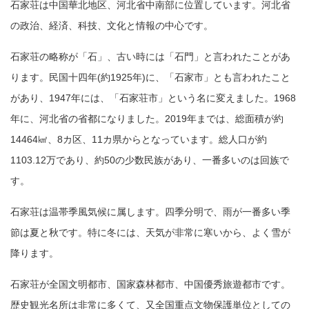
石家荘は中国華北地区、河北省中南部に位置しています。河北省
の政治、経済、科技、文化と情報の中心です。
石家荘の略称が「石」、古い時には「石門」と言われたことがあ
ります。民国十四年(約1925年)に、「石家市」とも言われたこと
があり、1947年には、「石家荘市」という名に変えました。1968
年に、河北省の省都になりました。2019年までは、総面積が約
14464㎢、8カ区、11カ県からとなっています。総人口が約
1103.12万であり、約50の少数民族があり、一番多いのは回族で
す。
石家荘は温帯季風気候に属します。四季分明で、雨が一番多い季
節は夏と秋です。特に冬には、天気が非常に寒いから、よく雪が
降ります。
石家荘が全国文明都市、国家森林都市、中国優秀旅遊都市です。
歴史観光名所は非常に多くて、又全国重点文物保護単位としての