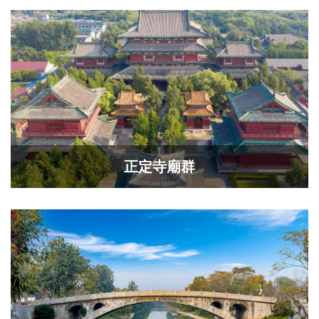
正定寺廟群