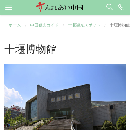
ホーム
中国観光ガイド
十堰観光スポット
十堰博物館
/
/
/
十堰博物館