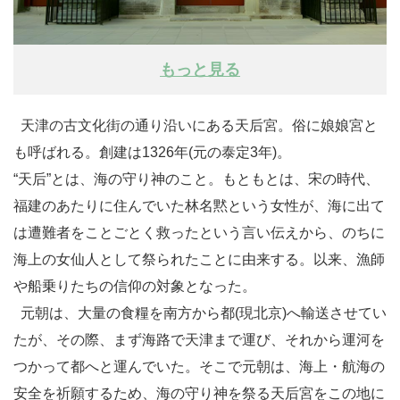
もっと見る
天津の古文化街の通り沿いにある天后宮。俗に娘娘宮と
も呼ばれる。創建は1326年(元の泰定3年)。
“天后”とは、海の守り神のこと。もともとは、宋の時代、
福建のあたりに住んでいた林名黙という女性が、海に出て
は遭難者をことごとく救ったという言い伝えから、のちに
海上の女仙人として祭られたことに由来する。以来、漁師
や船乗りたちの信仰の対象となった。
元朝は、大量の食糧を南方から都(現北京)へ輸送させてい
たが、その際、まず海路で天津まで運び、それから運河を
つかって都へと運んでいた。そこで元朝は、海上・航海の
安全を祈願するため、海の守り神を祭る天后宮をこの地に