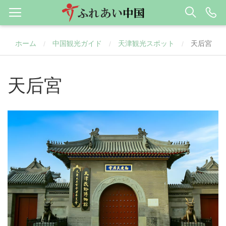
ホーム
中国観光ガイド
天津観光スポット
天后宮
/
/
/
天后宮