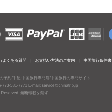
行よくある質問
|
お支払い方法のご案内
|
中国旅行条件書
の予約/手配 中国旅行専門店/中国旅行の専門サイト
3-581-7771 E-mail:
service@chinatrip.jp
hts Reserved. 無断転載を禁ず