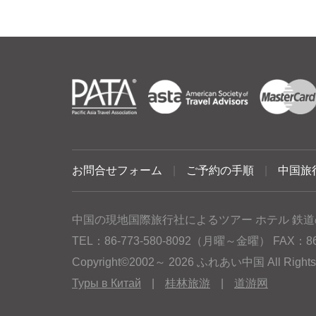
お問合せフォーム
|
ご予約の手順
|
中国旅
中国の現地国際旅行社によるツアー ホテル 鉄道
TEL：86-773-580-8092（月曜～金曜） FAX：86-77
Copyright©2002～ 2026 ふれあい中国 All Rig
Туры в Китай
|
桂林旅游
|
道游网