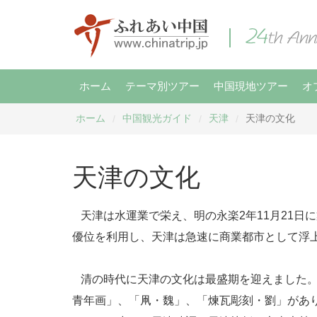
ホーム
テーマ別ツアー
中国現地ツアー
オ
ホーム
中国観光ガイド
天津
天津の文化
/
/
/
天津の文化
天津は水運業で栄え、明の永楽2年11月21日
優位を利用し、天津は急速に商業都市として浮
清の時代に天津の文化は最盛期を迎えました。
青年画」、「凧・魏」、「煉瓦彫刻・劉」があ