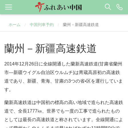
ホーム
中国列車予約
蘭州－新疆高速鉄道
/
/
蘭州－新疆高速鉄道
2014年12月26日に全線開通した蘭新高速鉄道(甘粛省蘭州
市―新疆ウイグル自治区ウルムチ)は靑蔵高原初の高速鉄
道であり、新疆、青海、甘粛の3つの省•区を運行していま
す。
蘭新高速鉄道は中国初の標高の高い地域で造られた高速鉄
道で、全長1777㎞、世界でも一度の工事で造られたもの
としては最長の高速鉄道と称されています。全線開通によ