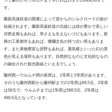
って蘭州からウルムチまで早ければわずか11時間50分で
す。
蘭新高速鉄道の開通によって昔からのシルクロードの旅が
短縮されます。蘭新高速鉄道の沿線には緑が豊かで美しい
河西走廊もあれば、草さえも生えないゴビもあります。新
興の工業都市もあれば、燦爛文化の持つ古い県もありま
す。また果物豊富な原野もあれば、蜃気楼といった幻の景
色が見える場所もあります。自然的なものと文化的なもの
の融合された観光路線といえるでしょう。
蘭州西―ウルムチ間の座席は、1等席と2等席があります。
そのうち蘭州西駅から蘭州駅までの1等席は69.5元、2等席
は58元で、ウルムチまでは1等席は588.5元、2等席は
490.5元となっています。