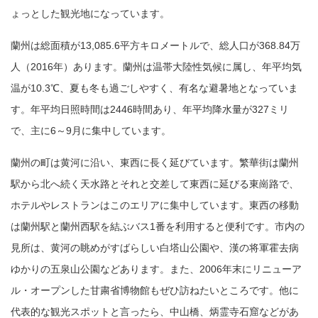
ょっとした観光地になっています。
蘭州は総面積が13,085.6平方キロメートルで、総人口が368.84万
人（2016年）あります。蘭州は温帯大陸性気候に属し、年平均気
温が10.3℃、夏も冬も過ごしやすく、有名な避暑地となっていま
す。年平均日照時間は2446時間あり、年平均降水量が327ミリ
で、主に6～9月に集中しています。
蘭州の町は黄河に沿い、東西に長く延びています。繁華街は蘭州
駅から北へ続く天水路とそれと交差して東西に延びる東崗路で、
ホテルやレストランはこのエリアに集中しています。東西の移動
は蘭州駅と蘭州西駅を結ぶバス1番を利用すると便利です。市内の
見所は、黄河の眺めがすばらしい白塔山公園や、漢の将軍霍去病
ゆかりの五泉山公園などあります。また、2006年末にリニューア
ル・オープンした甘粛省博物館もぜひ訪ねたいところです。他に
代表的な観光スポットと言ったら、中山橋、炳霊寺石窟などがあ