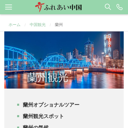
ホーム
中国観光
蘭州
/
/
蘭州観光
蘭州オプショナルツアー
蘭州観光スポット
蘭州の気候