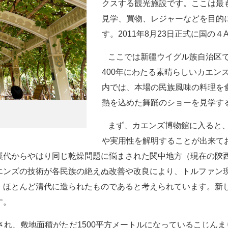
クスする観光施設です。ここは最
見学、買物、レジャーなどを目的
す。2011年8月23日正式に国の
ここでは新疆ウイグル族自治区で
400年にわたる素晴らしいカエン
内では、本場の民族風味の料理を
熱を込めた舞踊のショーを見学す
まず、カエンズ博物館に入ると、
や実用性を解明することが出来て
漢代からやはり同じ乾燥問題に悩まされた関中地方（現在の陝
エンズの技術が各民族の絶えぬ改善や改良により、トルファン
、ほとんど清代に造られたものであると考えられています。新
す。
業され、敷地面積がただ1500平方メートルになっているこじん