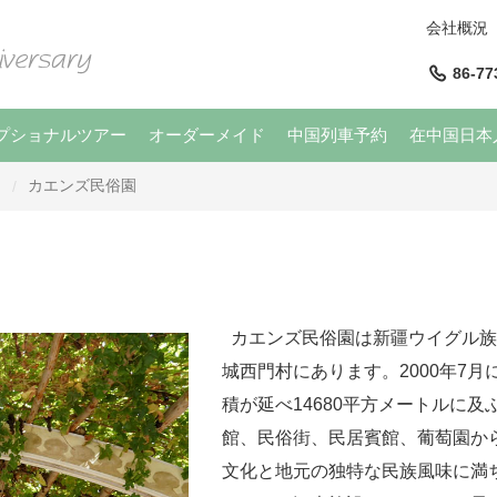
会社概況
86-77
プショナルツアー
オーダーメイド
中国列車予約
在中国日本
ト
カエンズ民俗園
/
カエンズ民俗園は新疆ウイグル族
城西門村にあります。2000年7
積が延べ14680平方メートルに
館、民俗街、民居賓館、葡萄園か
文化と地元の独特な民族風味に満