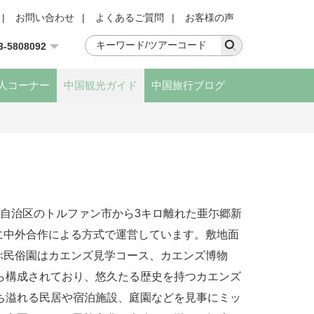
|
お問い合わせ
|
よくあるご質問
|
お客様の声
3-5808092
人コーナー
中国観光ガイド
中国旅行ブログ
自治区のトルファン市から3キロ離れた亜尓郷新
月に中外合作による方式で運営しています。敷地面
及ぶ民俗園はカエンズ見学コース、カエンズ博物
ら構成されており、悠久たる歴史を持つカエンズ
ち溢れる民居や宿泊施設、庭園などを見事にミッ