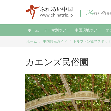
ホーム
テーマ別ツアー
中国現地ツアー
オ
ホーム
中国観光ガイド
トルファン観光スポッ
/
/
カエンズ民俗園