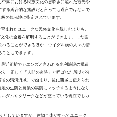
も中国における民族文化の息吹きに溢れた観光や
にする総合的な施設だと言っても過言ではないで
４A 級の観光地に指定されています。
育まれたユニークな民俗文化を親しむよりも、
ズ文化の全容を解明することができます。また園
食べることができるほか、ウイグル族の人々の情
ることもできます。
最近距離でカエンズと言われる水利施設の構造
おり、正しく「人間の奇跡」と呼ばれた所以が分
西省の渭河流域）で始まり、後に西域に伝えられ
現地の生態と農業の実態にマッチするようになり
しいダムやクリークなどが整っている現在でもカ
まりとしていますが、建物全体がすべてユニーク