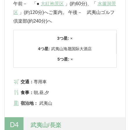
午前－ 「●
大紅袍景区
」(約60分)、「
水簾洞景
区
」(約120分)へご案内。 午後－ 武夷山ゴルフ
倶楽部(約240分)へ
3つ星:
×
4つ星:
武夷山海晟国际大酒店
5つ星:
×
交通：
専用車
食事：
朝,昼,夕
宿泊地：
武夷山
D4
武夷山/長楽