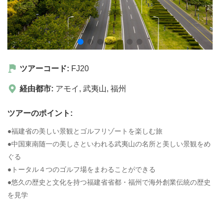
ツアーコード:
FJ20
経由都市:
アモイ
,
武夷山
,
福州
ツアーのポイント:
●福建省の美しい景観とゴルフリゾートを楽しむ旅
●中国東南随一の美しさといわれる武夷山の名所と美しい景観をめ
ぐる
●トータル４つのゴルフ場をまわることができる
●悠久の歴史と文化を持つ福建省省都・福州で海外創業伝統の歴史
を見学