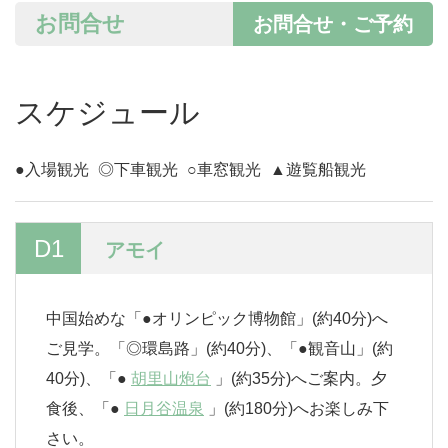
お問合せ
お問合せ・ご予約
スケジュール
●入場観光
◎下車観光
○車窓観光
▲遊覧船観光
D1
アモイ
中国始めな「●オリンピック博物館」(約40分)へ
ご見学。「◎環島路」(約40分)、「●観音山」(約
40分)、「●
胡里山炮台
」(約35分)へご案内。夕
食後、「●
日月谷温泉
」(約180分)へお楽しみ下
さい。