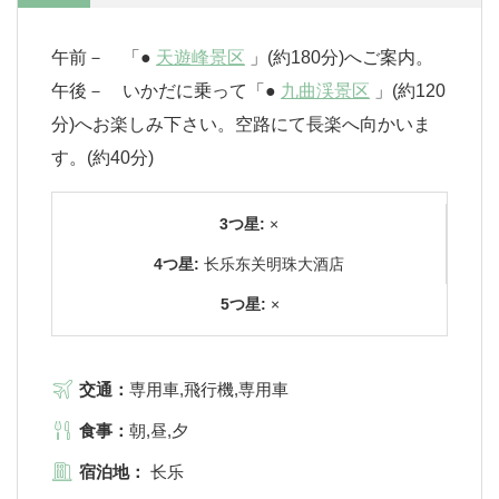
午前－ 「●
天遊峰景区
」(約180分)へご案内。
午後－ いかだに乗って「●
九曲渓景区
」(約120
分)へお楽しみ下さい。空路にて長楽へ向かいま
す。(約40分)
3つ星:
×
4つ星:
长乐东关明珠大酒店
5つ星:
×
交通：
専用車,飛行機,専用車
食事：
朝,昼,夕
宿泊地：
长乐