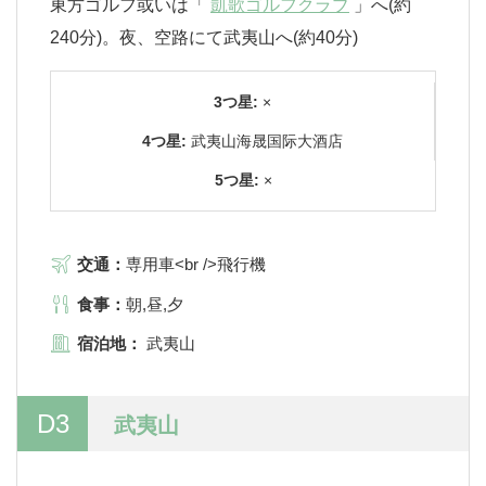
東方ゴルフ或いは「
凱歌ゴルフクラブ
」へ(約
240分)。夜、空路にて武夷山へ(約40分)
3つ星:
×
4つ星:
武夷山海晟国际大酒店
5つ星:
×
交通：
専用車<br />飛行機
食事：
朝,昼,夕
宿泊地：
武夷山
D3
武夷山