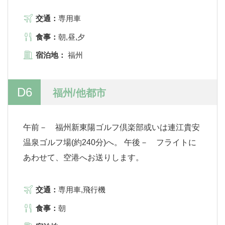
交通：
専用車
食事：
朝,昼,夕
宿泊地：
福州
D6
福州/他都市
午前－ 福州新東陽ゴルフ倶楽部或いは連江貴安
温泉ゴルフ場(約240分)へ。 午後－ フライトに
あわせて、空港へお送りします。
交通：
専用車,飛行機
食事：
朝