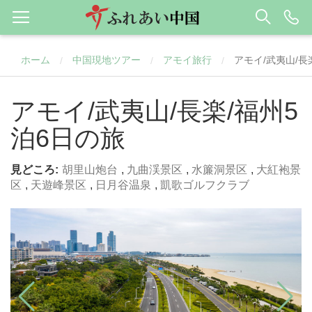
ホーム
中国現地ツアー
アモイ旅行
アモイ/武夷山/長
/
/
/
アモイ/武夷山/長楽/福州5
泊6日の旅
見どころ:
胡里山炮台
,
九曲渓景区
,
水簾洞景区
,
大紅袍景
区
,
天遊峰景区
,
日月谷温泉
,
凱歌ゴルフクラブ