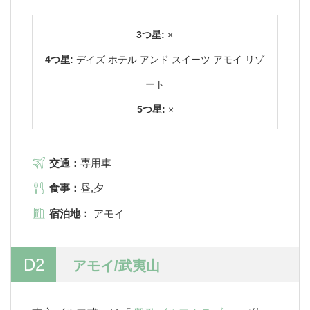
3つ星:
×
4つ星:
デイズ ホテル アンド スイーツ アモイ リゾ
ート
5つ星:
×
交通：
専用車
食事：
昼,夕
宿泊地：
アモイ
D2
アモイ/武夷山