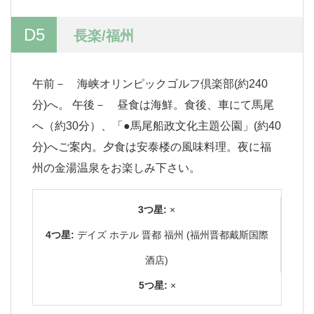
D5
長楽/福州
午前－ 海峡オリンピックゴルフ倶楽部(約240
分)へ。 午後－ 昼食は海鮮。食後、車にて馬尾
へ（約30分）、「●馬尾船政文化主題公園」(約40
分)へご案内。夕食は安泰楼の風味料理。夜に福
州の金湯温泉をお楽しみ下さい。
3つ星:
×
4つ星:
デイズ ホテル 晋都 福州 (福州晋都戴斯国際
酒店)
5つ星:
×