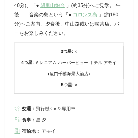
40分)、「●
胡里山炮台
」(約35分)へご見学。 午
後－ 音楽の島という「●
コロンス島
」(約180
分)へご案内。夕食後、中山路或いは喫茶店、バ
ーをお楽しみください。
3つ星:
×
4つ星:
ミレニアム ハーバービュー ホテル アモイ
(厦門千禧海景大酒店)
5つ星:
×
交通：
飛行機<br />専用車
食事：
昼,夕
宿泊地：
アモイ