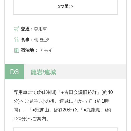
5つ星:
×
交通：
専用車
食事：
朝,昼,夕
宿泊地：
アモイ
D3
龍岩/連城
専用車にて(約1時間)「●古田会議旧跡群」(約40
分)へご見学､その後、連城に向かって（約1時
間）、「●冠豸山」(約120分)と「●九龍湖」(約
120分)へご案内。