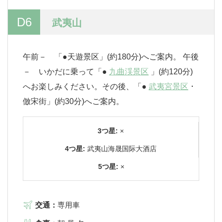
D6
武夷山
午前－ 「●天遊景区」(約180分)へご案内。 午後
－ いかだに乗って「●
九曲渓景区
」(約120分)
へお楽しみください。その後、「●
武夷宮景区
･
倣宋街」(約30分)へご案内。
3つ星:
×
4つ星:
武夷山海晟国际大酒店
5つ星:
×
交通：
専用車