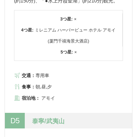
(約150分)、「●水上丹霞金湖」(約210分)観光。
3つ星:
×
4つ星:
ミレニアム ハーバービュー ホテル アモイ
(厦門千禧海景大酒店)
5つ星:
×
交通：
専用車
食事：
朝,昼,夕
宿泊地：
アモイ
D5
泰寧/武夷山