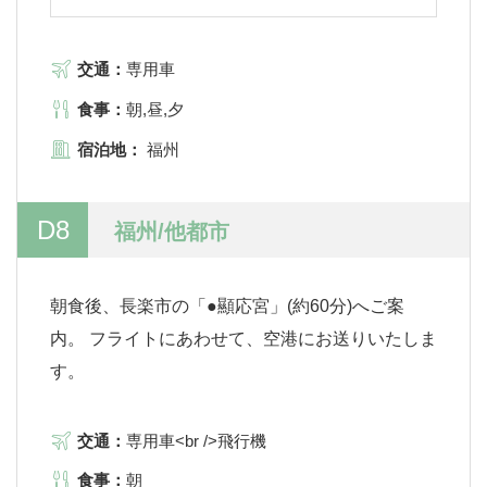
交通：
専用車
食事：
朝,昼,夕
宿泊地：
福州
D8
福州/他都市
朝食後、長楽市の「●顯応宮」(約60分)へご案
内。 フライトにあわせて、空港にお送りいたしま
す。
交通：
専用車<br />飛行機
食事：
朝