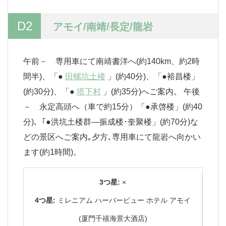
D2
アモイ/南靖/長定/龍岩
午前－ 専用車にて南靖書洋へ(約140km、約2時
間半)、「●
田螺坑土楼
」(約40分)、「●裕昌楼」
(約30分)、「●
塔下村
」(約35分)へご案内。 午後
－ 永定高頭へ（車で約15分）「●承啓楼」(約40
分)､「●洪坑土楼群―振成楼･奎聚楼」(約70分)な
どの景区へご案内｡夕方､専用車にて龍岩へ向かい
ます(約1時間)。
3つ星:
×
4つ星:
ミレニアム ハーバービュー ホテル アモイ
(厦門千禧海景大酒店)