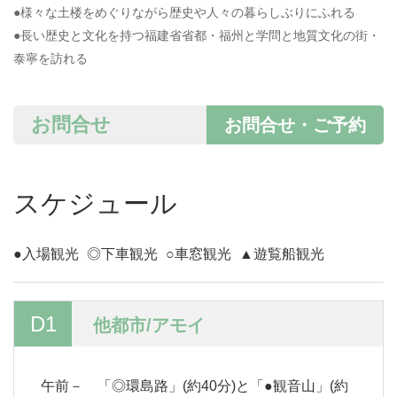
●様々な土楼をめぐりながら歴史や人々の暮らしぶりにふれる
●長い歴史と文化を持つ福建省省都・福州と学問と地質文化の街・
泰寧を訪れる
お問合せ
お問合せ・ご予約
スケジュール
●入場観光
◎下車観光
○車窓観光
▲遊覧船観光
D1
他都市/アモイ
午前－ 「◎環島路」(約40分)と「●観音山」(約