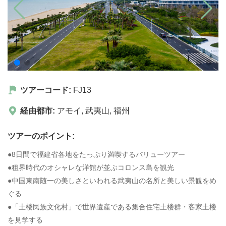
ツアーコード:
FJ13
経由都市:
アモイ
,
武夷山
,
福州
ツアーのポイント:
●8日間で福建省各地をたっぷり満喫するバリューツアー
●租界時代のオシャレな洋館が並ぶコロンス島を観光
●中国東南随一の美しさといわれる武夷山の名所と美しい景観をめ
ぐる
●「土楼民族文化村」で世界遺産である集合住宅土楼群・客家土楼
を見学する