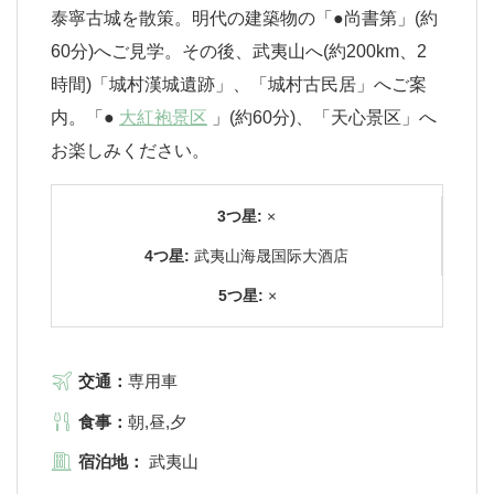
泰寧古城を散策。明代の建築物の「●尚書第」(約
60分)へご見学。その後、武夷山へ(約200km、2
時間)「城村漢城遺跡」、「城村古民居」へご案
内。「●
大紅袍景区
」(約60分)、「天心景区」へ
お楽しみください。
3つ星:
×
4つ星:
武夷山海晟国际大酒店
5つ星:
×
交通：
専用車
食事：
朝,昼,夕
宿泊地：
武夷山