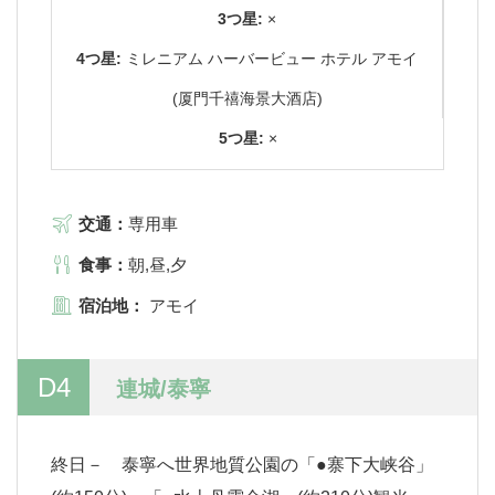
3つ星:
×
4つ星:
ミレニアム ハーバービュー ホテル アモイ
(厦門千禧海景大酒店)
5つ星:
×
交通：
専用車
食事：
朝,昼,夕
宿泊地：
アモイ
D4
連城/泰寧
終日－ 泰寧へ世界地質公園の「●寨下大峡谷」