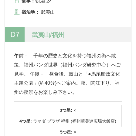
食事：
朝,昼,夕
宿泊地：
武夷山
D7
武夷山/福州
午前－ 千年の歴史と文化を持つ福州の街へ散
策、福州パンダ世界（福州パンダ研究中心）へご
見学。 午後－ 昼食後、鼓山と「●馬尾船政文化
主題公園」(約40分)へご案内。夜、閩江下り、福
州の夜景をお楽しみ下さい。
3つ星:
×
4つ星:
ラマダ プラザ 福州 (福州華美達広場大飯店)
5つ星:
×