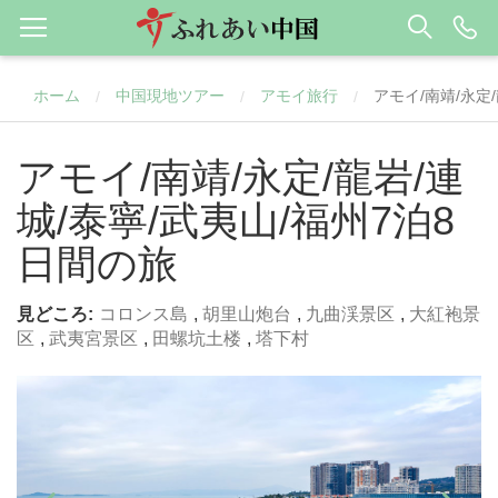
ホーム
中国現地ツアー
アモイ旅行
アモイ/南靖/永定
/
/
/
アモイ/南靖/永定/龍岩/連
城/泰寧/武夷山/福州7泊8
日間の旅
見どころ:
コロンス島
,
胡里山炮台
,
九曲渓景区
,
大紅袍景
区
,
武夷宮景区
,
田螺坑土楼
,
塔下村