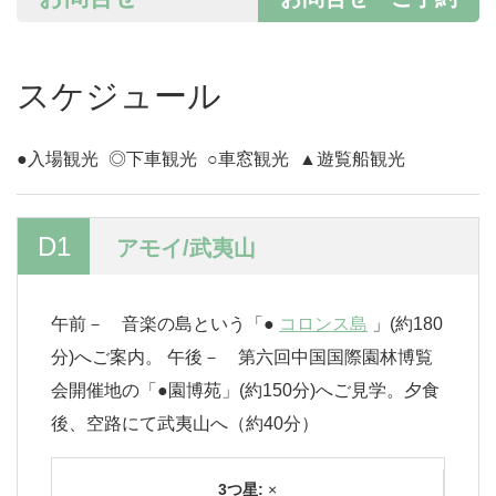
スケジュール
●入場観光
◎下車観光
○車窓観光
▲遊覧船観光
D1
アモイ/武夷山
午前－ 音楽の島という「●
コロンス島
」(約180
分)へご案内。 午後－ 第六回中国国際園林博覧
会開催地の「●園博苑」(約150分)へご見学。夕食
後、空路にて武夷山へ（約40分）
3つ星:
×