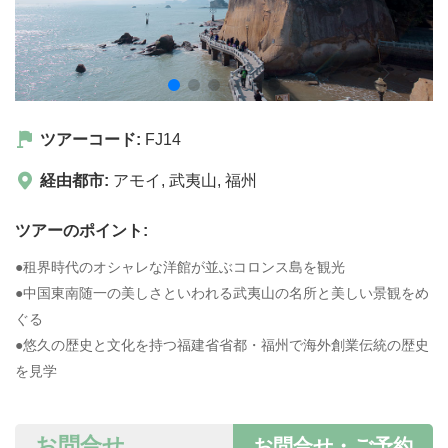
ツアーコード:
FJ14
経由都市:
アモイ
,
武夷山
,
福州
ツアーのポイント:
●租界時代のオシャレな洋館が並ぶコロンス島を観光
●中国東南随一の美しさといわれる武夷山の名所と美しい景観をめ
ぐる
●悠久の歴史と文化を持つ福建省省都・福州で海外創業伝統の歴史
を見学
お問合せ
お問合せ・ご予約