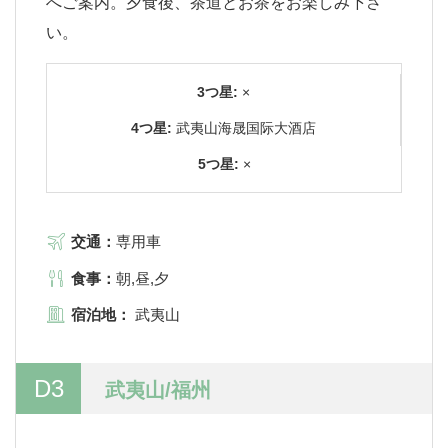
へご案内。夕食後、茶道とお茶をお楽しみ下さ
い。
3つ星:
×
4つ星:
武夷山海晟国际大酒店
5つ星:
×
交通：
専用車
食事：
朝,昼,夕
宿泊地：
武夷山
D3
武夷山/福州