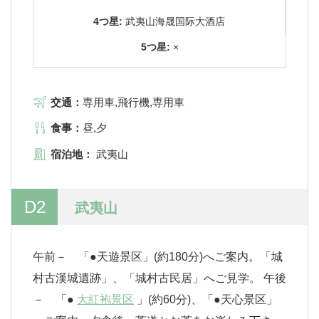
4つ星:
武夷山海晟国际大酒店
5つ星:
×
交通：
専用車,飛行機,専用車
食事：
昼,夕
宿泊地：
武夷山
D2
武夷山
午前－ 「●天遊景区」(約180分)へご案内。「城
村古漢城遺跡」、「城村古民居」へご見学。 午後
－ 「●
大紅袍景区
」(約60分)、「●天心景区」