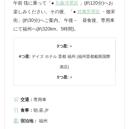
午前 筏に乗って「●
九曲渓景区
」(約120分)へお
楽しみください。その後、「●
武夷宮景区
・倣宋
街」(約30分)へご案内。 午後－ 昼食後、専用車
にて福州へ(約320km、5時間)。
3つ星:
×
4つ星:
デイズ ホテル 晋都 福州 (福州晋都戴斯国際
酒店)
5つ星:
×
交通：
専用車
食事：
朝,昼,夕
宿泊地：
福州