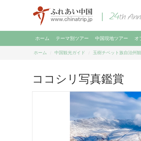
ホーム
テーマ別ツアー
中国現地ツアー
オ
ホーム
中国観光ガイド
玉樹チベット族自治州
/
/
ココシリ写真鑑賞