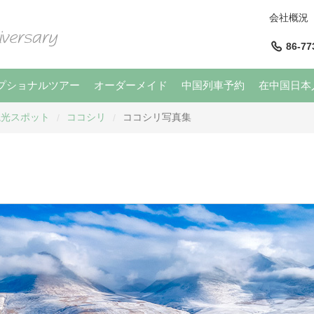
会社概況
86-77
プショナルツアー
オーダーメイド
中国列車予約
在中国日本
観光スポット
ココシリ
ココシリ写真集
/
/